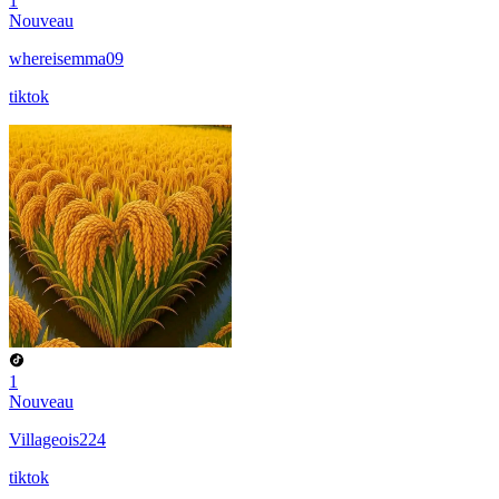
1
Nouveau
whereisemma09
tiktok
1
Nouveau
Villageois224
tiktok