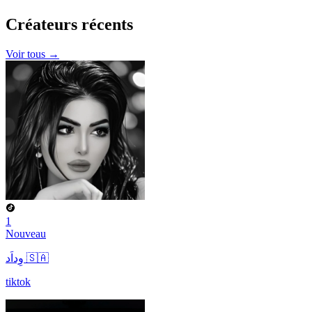
Créateurs
récents
Voir tous →
1
Nouveau
وِداَد 🇸🇦
tiktok