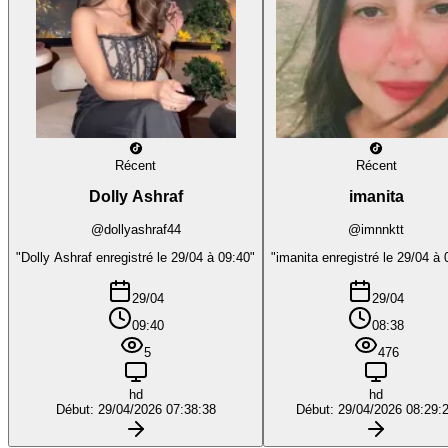
Récent
Récent
Dolly Ashraf
imanita
@dollyashraf44
@imnnktt
"Dolly Ashraf enregistré le 29/04 à 09:40"
"imanita enregistré le 29/04 à 
29/04
29/04
09:40
08:38
5
476
hd
hd
Début: 29/04/2026 07:38:38
Début: 29/04/2026 08:29: