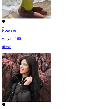
1
Nouveau
vanya__160
tiktok