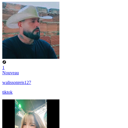
1
Nouveau
walissonreis127
tiktok