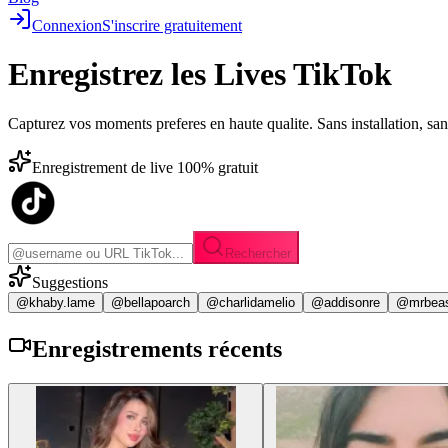
Connexion
S'inscrire gratuitement
Enregistrez les
Lives TikTok
Capturez vos moments preferes en haute qualite. Sans installation, sa
Enregistrement de live 100% gratuit
Rechercher
Suggestions
@khaby.lame
@bellapoarch
@charlidamelio
@addisonre
@mrbea
Enregistrements
récents