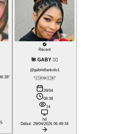
Récent
🌺 GABY ❤️‍🔥
@gabriellankolo1
08:38"
"🇨🇲🫶🇨🇲"
29/04
08:38
14
hd
25
Début: 29/04/2026 06:49:34