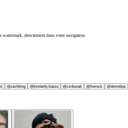
ns watermark, directement dans votre navigateur.
st
@zachking
@kimberly.loaiza
@cznburak
@therock
@domelipa