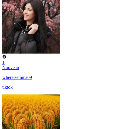
1
Nouveau
whereisemma09
tiktok