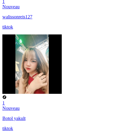
1
Nouveau
walissonreis127
tiktok
1
Nouveau
Botol yakult
tiktok