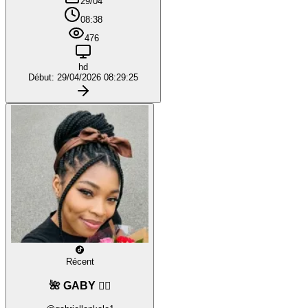
29/04
08:38
476
hd
Début: 29/04/2026 08:29:25
Récent
🌺 GABY ❤️‍🔥