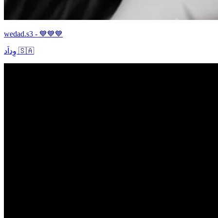
wedad.s3 - 💙💙💙
وِداَد 🇸🇦