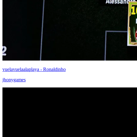
vuelavuelaalaplaya - Ronaldinho
jhonygames