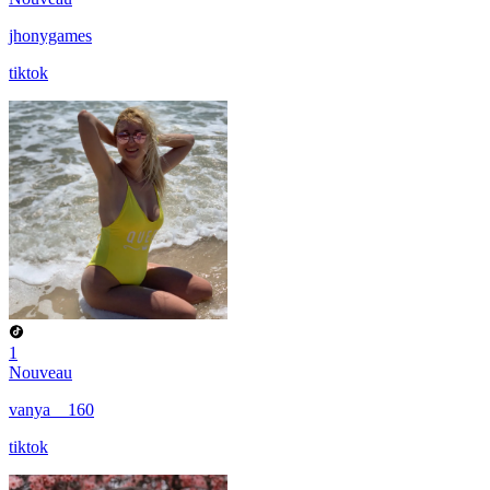
jhonygames
tiktok
1
Nouveau
vanya__160
tiktok