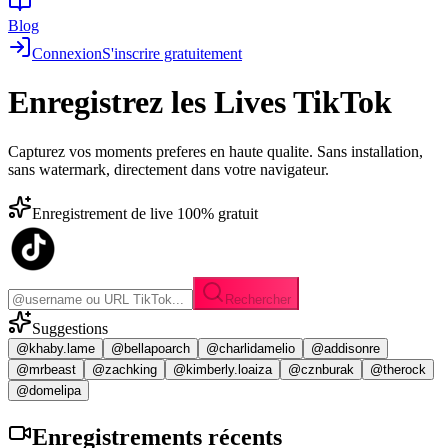
Blog
Connexion
S'inscrire gratuitement
Enregistrez les
Lives TikTok
Capturez vos moments preferes en haute qualite. Sans installation,
sans watermark, directement dans votre navigateur.
Enregistrement de live 100% gratuit
Rechercher
Suggestions
@khaby.lame
@bellapoarch
@charlidamelio
@addisonre
@mrbeast
@zachking
@kimberly.loaiza
@cznburak
@therock
@domelipa
Enregistrements
récents