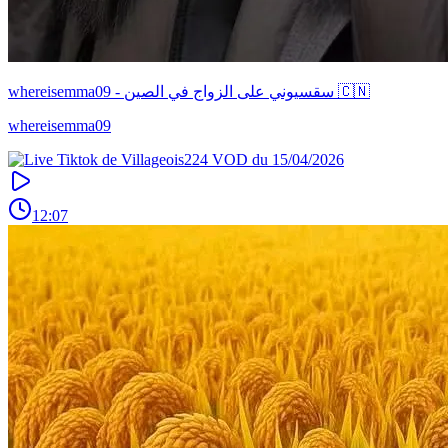
whereisemma09 - سقسيوني على الزواج في الصين 🇨🇳
whereisemma09
12:07