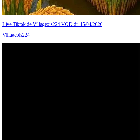
Live Tiktok de Villageois224 VOD du 15/04/2026
Villageois224