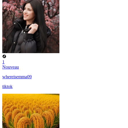
1
Nouveau
whereisemma09
tiktok