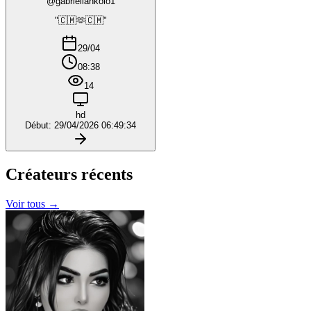
@gabriellankolo1
"🇨🇲🫶🇨🇲"
29/04
08:38
14
hd
Début: 29/04/2026 06:49:34
Créateurs
récents
Voir tous →