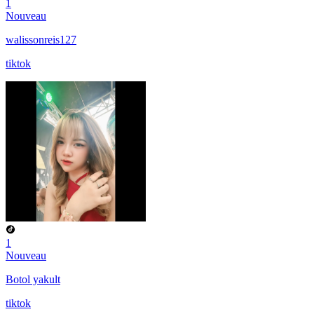
1
Nouveau
walissonreis127
tiktok
1
Nouveau
Botol yakult
tiktok