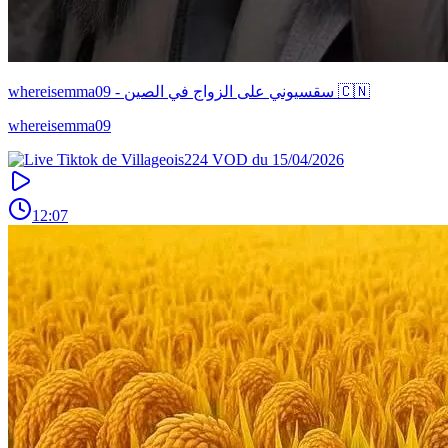
whereisemma09 - سقسيوني على الزواج في الصين 🇨🇳
whereisemma09
12:07