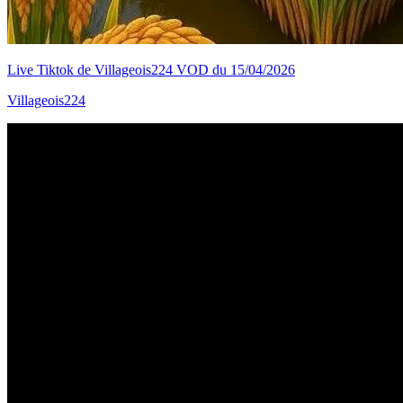
Live Tiktok de Villageois224 VOD du 15/04/2026
Villageois224