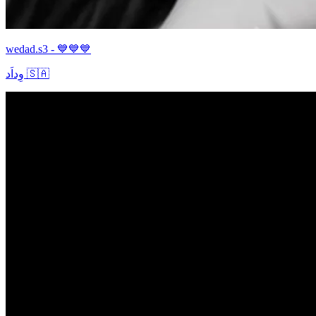
wedad.s3 - 💙💙💙
وِداَد 🇸🇦