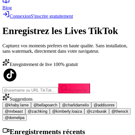
Blog
Connexion
S'inscrire gratuitement
Enregistrez les
Lives TikTok
Capturez vos moments preferes en haute qualite. Sans installation,
sans watermark, directement dans votre navigateur.
Enregistrement de live 100% gratuit
Rechercher
Suggestions
@khaby.lame
@bellapoarch
@charlidamelio
@addisonre
@mrbeast
@zachking
@kimberly.loaiza
@cznburak
@therock
@domelipa
Enregistrements
récents