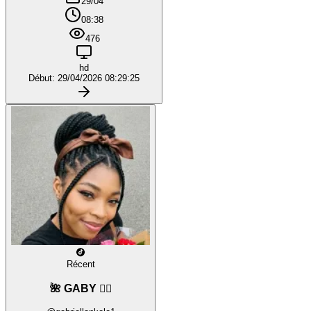
29/04
08:38
476
hd
Début: 29/04/2026 08:29:25
Récent
🌺 GABY ❤️‍🔥