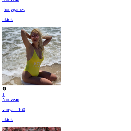
jhonygames
tiktok
1
Nouveau
vanya__160
tiktok