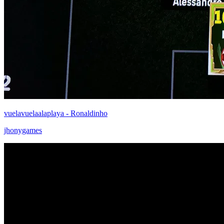
vuelavuelaalaplaya - Ronaldinho
jhonygames