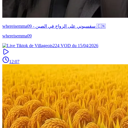
whereisemma09 - سقسيوني على الزواج في الصين 🇨🇳
whereisemma09
12:07