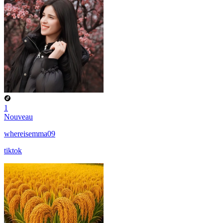
1
Nouveau
whereisemma09
tiktok