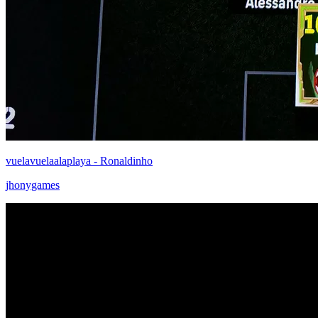
vuelavuelaalaplaya - Ronaldinho
jhonygames