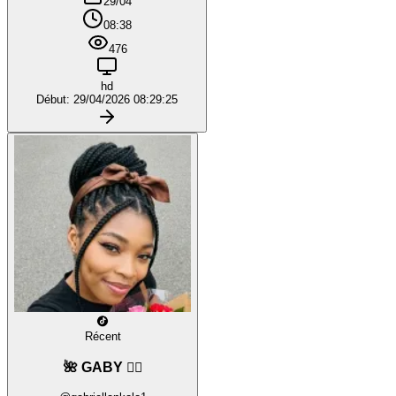
29/04
08:38
476
hd
Début: 29/04/2026 08:29:25
Récent
🌺 GABY ❤️‍🔥