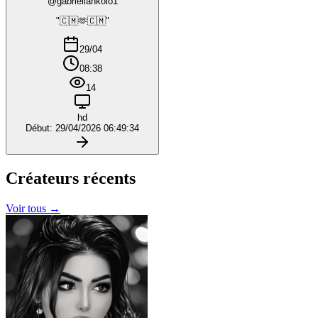
@gabriellankolo1
"🇨🇲🫶🇨🇲"
29/04
08:38
14
hd
Début: 29/04/2026 06:49:34
Créateurs
récents
Voir tous →