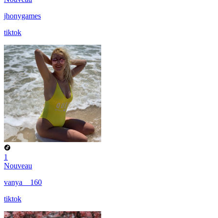
jhonygames
tiktok
1
Nouveau
vanya__160
tiktok