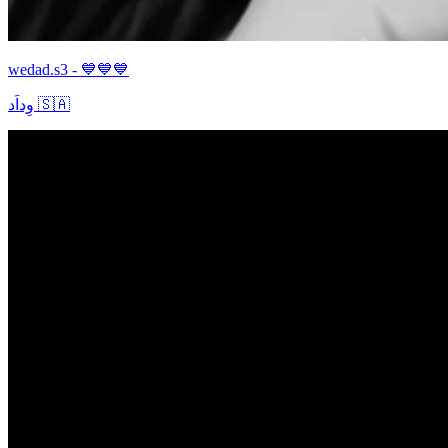
wedad.s3 - 💙💙💙
وِداَد 🇸🇦