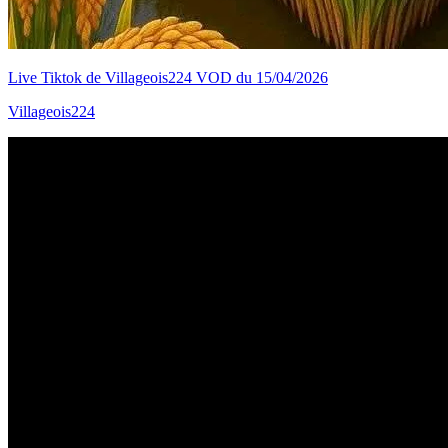
Live Tiktok de Villageois224 VOD du 15/04/2026
Villageois224