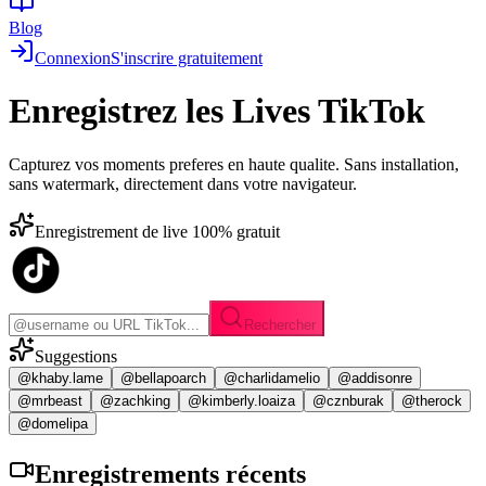
Blog
Connexion
S'inscrire gratuitement
Enregistrez les
Lives TikTok
Capturez vos moments preferes en haute qualite. Sans installation,
sans watermark, directement dans votre navigateur.
Enregistrement de live 100% gratuit
Rechercher
Suggestions
@khaby.lame
@bellapoarch
@charlidamelio
@addisonre
@mrbeast
@zachking
@kimberly.loaiza
@cznburak
@therock
@domelipa
Enregistrements
récents