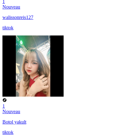
1
Nouveau
walissonreis127
tiktok
1
Nouveau
Botol yakult
tiktok