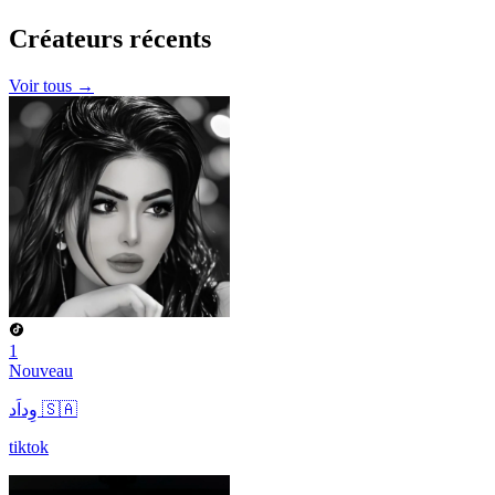
Créateurs
récents
Voir tous →
1
Nouveau
وِداَد 🇸🇦
tiktok