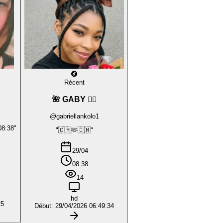
Récent
🌺 GABY ❤️‍🔥
@gabriellankolo1
08:38"
"🇨🇲🫶🇨🇲"
29/04
08:38
14
hd
25
Début: 29/04/2026 06:49:34