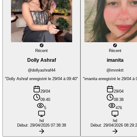
Récent
Récent
Dolly Ashraf
imanita
@dollyashraf44
@imnnktt
"Dolly Ashraf enregistré le 29/04 à 09:40"
"imanita enregistré le 29/04 à 
29/04
29/04
09:40
08:38
5
476
hd
hd
Début: 29/04/2026 07:38:38
Début: 29/04/2026 08:29: