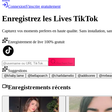
Connexion
S'inscrire gratuitement
Enregistrez les
Lives TikTok
Capturez vos moments preferes en haute qualite. Sans installation, sa
Enregistrement de live 100% gratuit
Rechercher
Suggestions
@khaby.lame
@bellapoarch
@charlidamelio
@addisonre
@mrbea
Enregistrements
récents