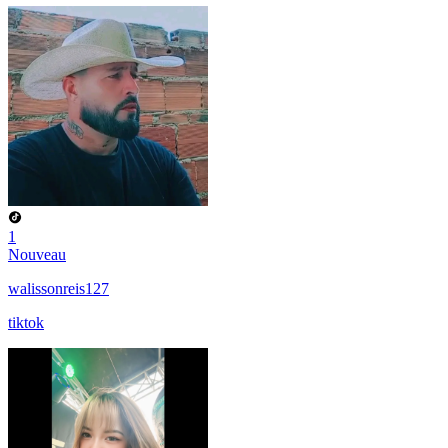
1
Nouveau
walissonreis127
tiktok