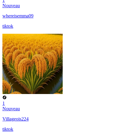
1
Nouveau
whereisemma09
tiktok
1
Nouveau
Villageois224
tiktok