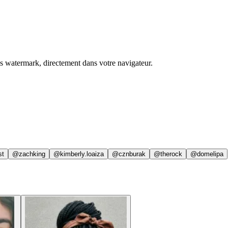
ns watermark, directement dans votre navigateur.
st
@zachking
@kimberly.loaiza
@cznburak
@therock
@domelipa