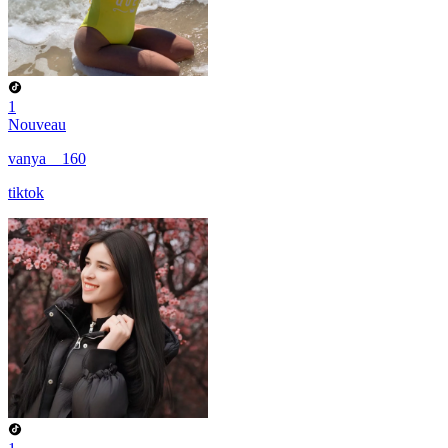
1
Nouveau
vanya__160
tiktok