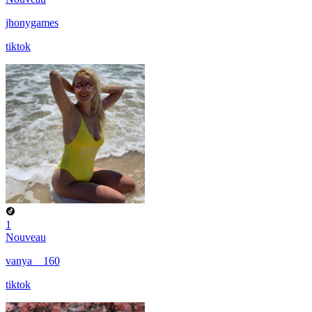
jhonygames
tiktok
1
Nouveau
vanya__160
tiktok