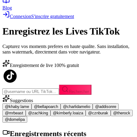
Blog
Connexion
S'inscrire gratuitement
Enregistrez les
Lives TikTok
Capturez vos moments preferes en haute qualite. Sans installation,
sans watermark, directement dans votre navigateur.
Enregistrement de live 100% gratuit
Rechercher
Suggestions
@khaby.lame
@bellapoarch
@charlidamelio
@addisonre
@mrbeast
@zachking
@kimberly.loaiza
@cznburak
@therock
@domelipa
Enregistrements
récents