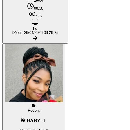
29/04
08:38
476
hd
Début: 29/04/2026 08:29:25
Récent
🌺 GABY ❤️‍🔥