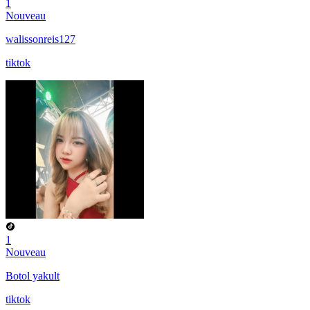
1
Nouveau
walissonreis127
tiktok
1
Nouveau
Botol yakult
tiktok