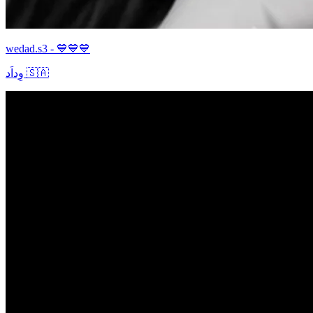
wedad.s3 - 💙💙💙
وِداَد 🇸🇦