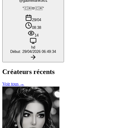
@gabriellankolo1
"🇨🇲🫶🇨🇲"
29/04
08:38
14
hd
Début: 29/04/2026 06:49:34
Créateurs
récents
Voir tous →