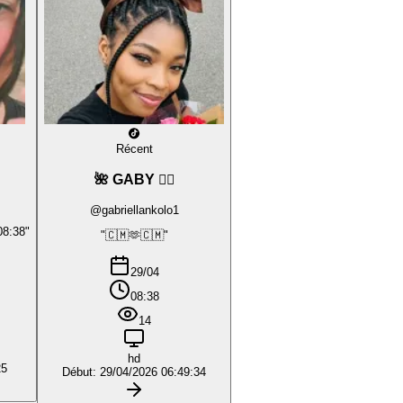
Récent
🌺 GABY ❤️‍🔥
@gabriellankolo1
08:38"
"🇨🇲🫶🇨🇲"
29/04
08:38
14
hd
25
Début: 29/04/2026 06:49:34