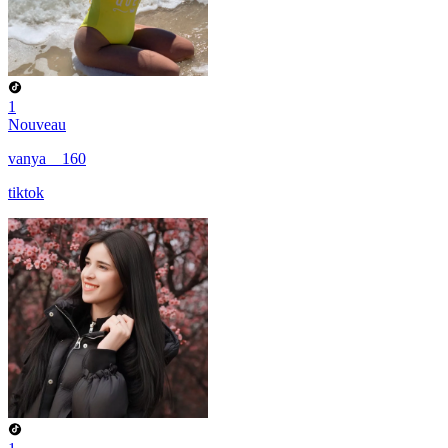
1
Nouveau
vanya__160
tiktok