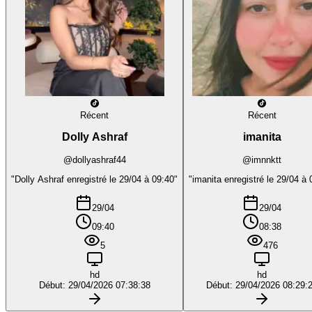
Récent
Récent
Dolly Ashraf
imanita
@dollyashraf44
@imnnktt
"Dolly Ashraf enregistré le 29/04 à 09:40"
"imanita enregistré le 29/04 à 
29/04
29/04
09:40
08:38
5
476
hd
hd
Début: 29/04/2026 07:38:38
Début: 29/04/2026 08:29: