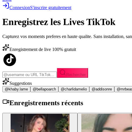
Connexion
S'inscrire gratuitement
Enregistrez les
Lives TikTok
Capturez vos moments preferes en haute qualite. Sans installation, sa
Enregistrement de live 100% gratuit
Rechercher
Suggestions
@khaby.lame
@bellapoarch
@charlidamelio
@addisonre
@mrbea
Enregistrements
récents