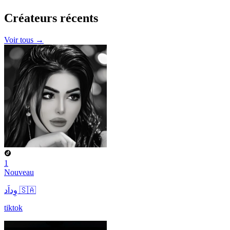
Créateurs
récents
Voir tous →
1
Nouveau
وِداَد 🇸🇦
tiktok