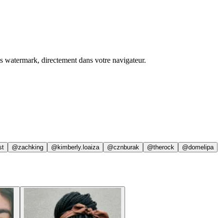
ns watermark, directement dans votre navigateur.
st
@zachking
@kimberly.loaiza
@cznburak
@therock
@domelipa