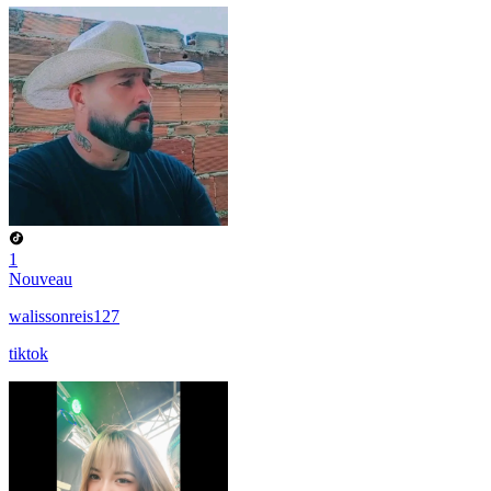
1
Nouveau
walissonreis127
tiktok