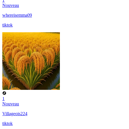
1
Nouveau
whereisemma09
tiktok
1
Nouveau
Villageois224
tiktok