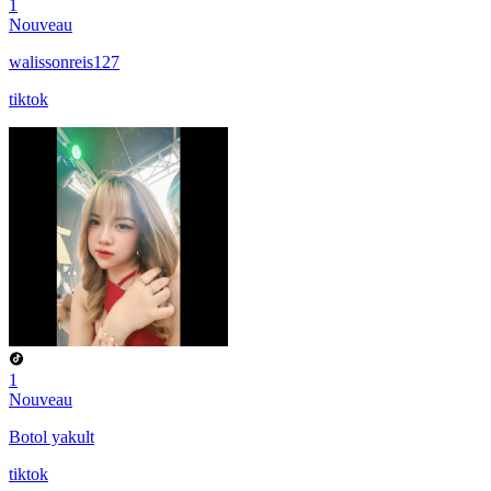
1
Nouveau
walissonreis127
tiktok
1
Nouveau
Botol yakult
tiktok