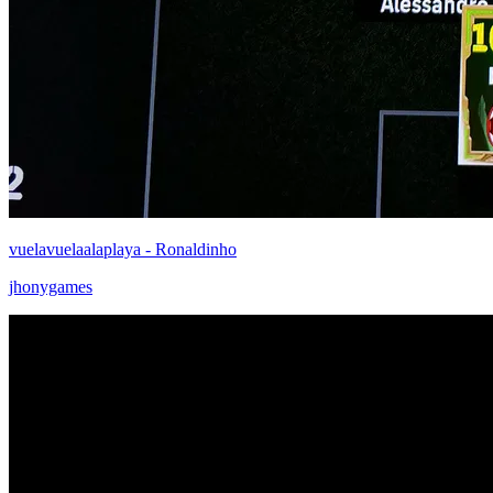
vuelavuelaalaplaya - Ronaldinho
jhonygames