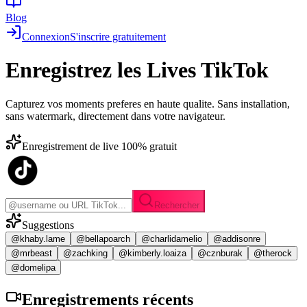
Blog
Connexion
S'inscrire gratuitement
Enregistrez les
Lives TikTok
Capturez vos moments preferes en haute qualite. Sans installation,
sans watermark, directement dans votre navigateur.
Enregistrement de live 100% gratuit
Rechercher
Suggestions
@khaby.lame
@bellapoarch
@charlidamelio
@addisonre
@mrbeast
@zachking
@kimberly.loaiza
@cznburak
@therock
@domelipa
Enregistrements
récents