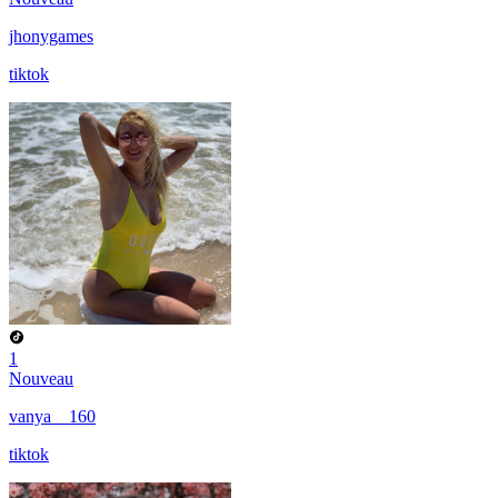
jhonygames
tiktok
1
Nouveau
vanya__160
tiktok