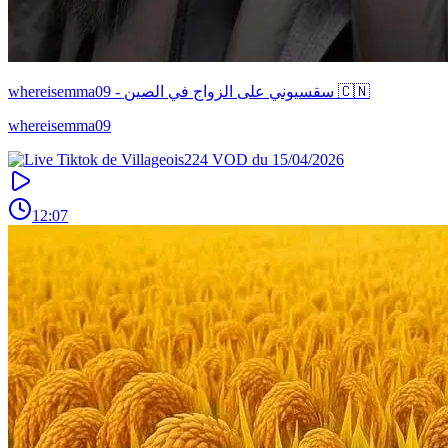
whereisemma09 - سقسيوني على الزواج في الصين 🇨🇳
whereisemma09
12:07