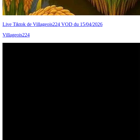
Live Tiktok de Villageois224 VOD du 15/04/2026
Villageois224