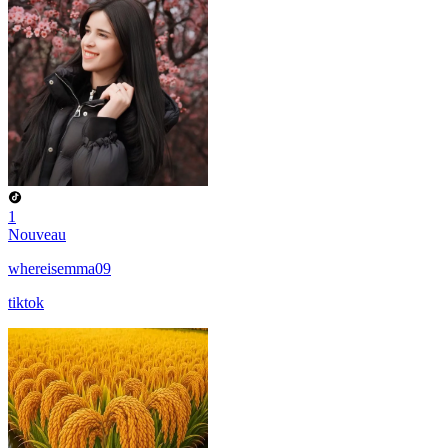
1
Nouveau
whereisemma09
tiktok