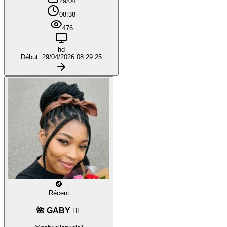
29/04
08:38
476
hd
Début: 29/04/2026 08:29:25
Récent
🌺 GABY ❤️‍🔥