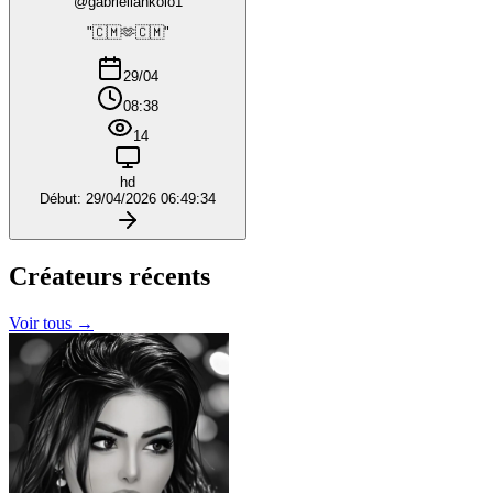
@gabriellankolo1
"🇨🇲🫶🇨🇲"
29/04
08:38
14
hd
Début: 29/04/2026 06:49:34
Créateurs
récents
Voir tous →