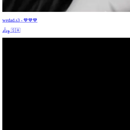
wedad.s3 - 💙💙💙
وِداَد 🇸🇦