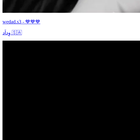
wedad.s3 - 💙💙💙
وِداَد 🇸🇦