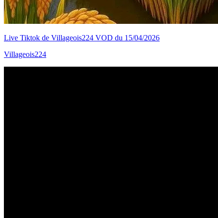
Live Tiktok de Villageois224 VOD du 15/04/2026
Villageois224