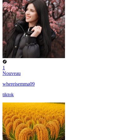
1
Nouveau
whereisemma09
tiktok