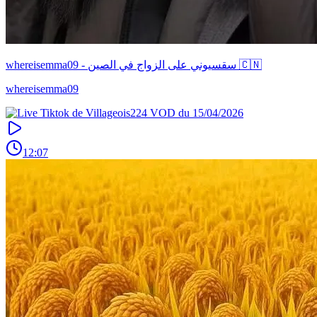
whereisemma09 - سقسيوني على الزواج في الصين 🇨🇳
whereisemma09
12:07