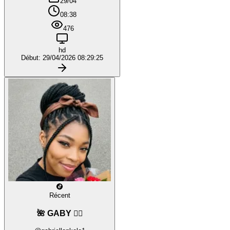
29/04
08:38
476
hd
Début: 29/04/2026 08:29:25
Récent
🌺 GABY ❤️‍🔥