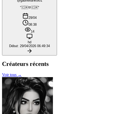
@gabriellankolo1
"🇨🇲🫶🇨🇲"
29/04
08:38
14
hd
Début: 29/04/2026 06:49:34
Créateurs
récents
Voir tous →