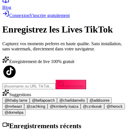
Blog
Connexion
S'inscrire gratuitement
Enregistrez les
Lives TikTok
Capturez vos moments preferes en haute qualite. Sans installation,
sans watermark, directement dans votre navigateur.
Enregistrement de live 100% gratuit
Rechercher
Suggestions
@khaby.lame
@bellapoarch
@charlidamelio
@addisonre
@mrbeast
@zachking
@kimberly.loaiza
@cznburak
@therock
@domelipa
Enregistrements
récents