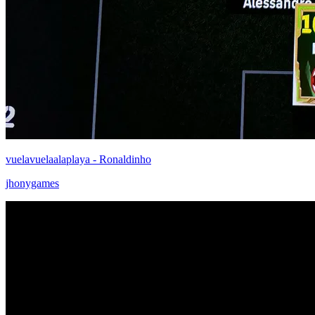
vuelavuelaalaplaya - Ronaldinho
jhonygames