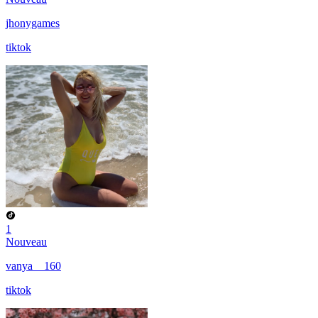
jhonygames
tiktok
1
Nouveau
vanya__160
tiktok