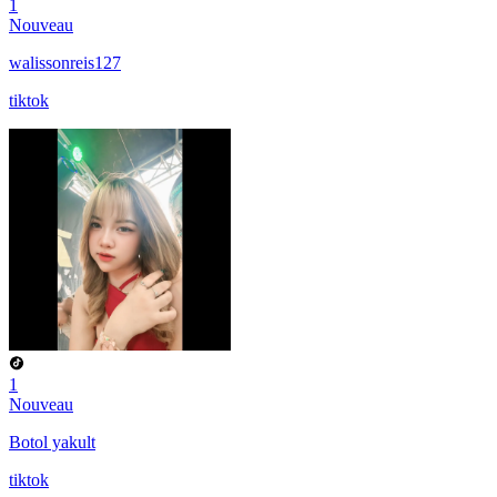
1
Nouveau
walissonreis127
tiktok
1
Nouveau
Botol yakult
tiktok