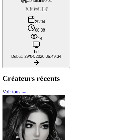
@gabriellankolo1
"🇨🇲🫶🇨🇲"
29/04
08:38
14
hd
Début: 29/04/2026 06:49:34
Créateurs
récents
Voir tous →