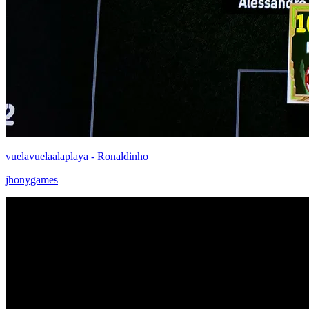
vuelavuelaalaplaya - Ronaldinho
jhonygames