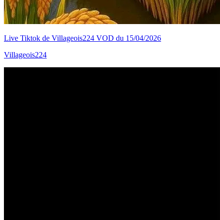
Live Tiktok de Villageois224 VOD du 15/04/2026
Villageois224