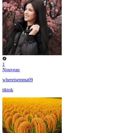
1
Nouveau
whereisemma09
tiktok