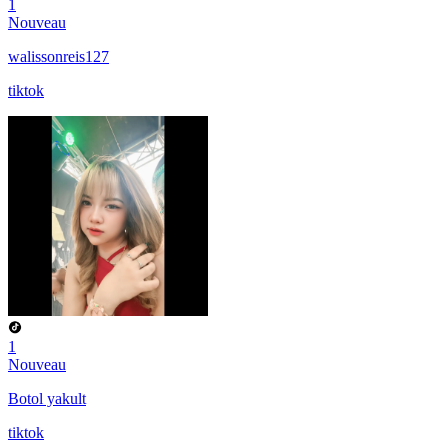
1
Nouveau
walissonreis127
tiktok
1
Nouveau
Botol yakult
tiktok