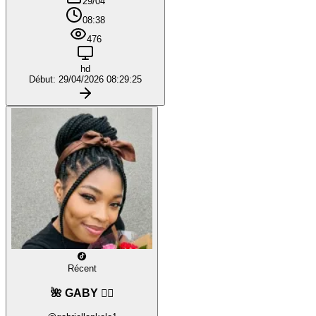
29/04
08:38
476
hd
Début: 29/04/2026 08:29:25
Récent
🌺 GABY ❤️‍🔥