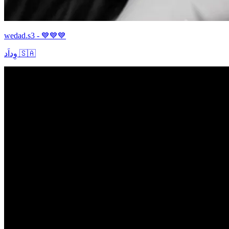
wedad.s3 - 💙💙💙
وِداَد 🇸🇦