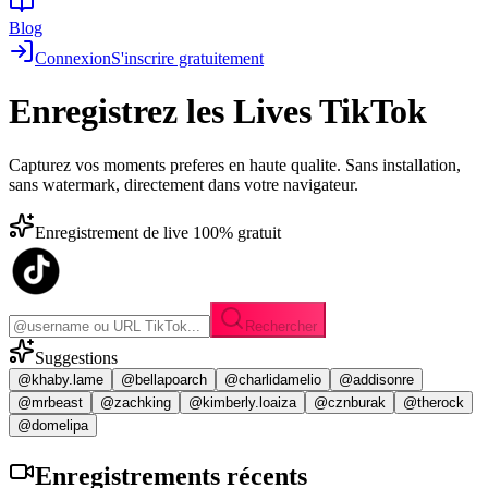
Blog
Connexion
S'inscrire gratuitement
Enregistrez les
Lives TikTok
Capturez vos moments preferes en haute qualite. Sans installation,
sans watermark, directement dans votre navigateur.
Enregistrement de live 100% gratuit
Rechercher
Suggestions
@khaby.lame
@bellapoarch
@charlidamelio
@addisonre
@mrbeast
@zachking
@kimberly.loaiza
@cznburak
@therock
@domelipa
Enregistrements
récents