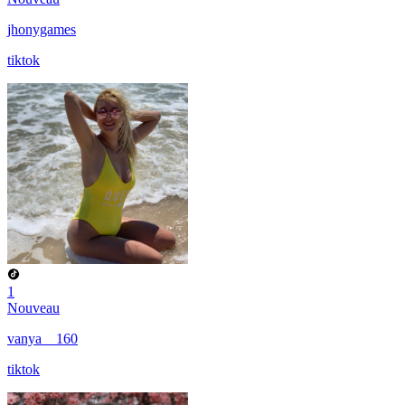
jhonygames
tiktok
1
Nouveau
vanya__160
tiktok