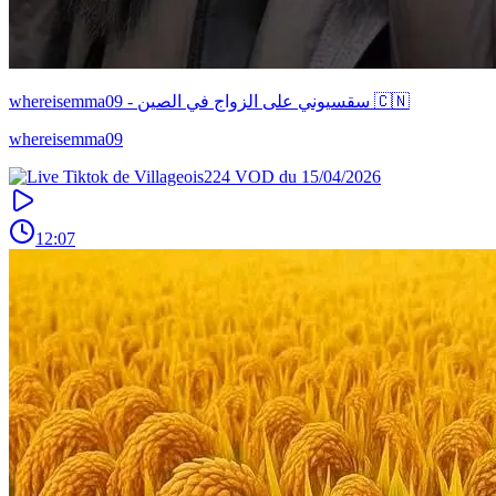
whereisemma09 - سقسيوني على الزواج في الصين 🇨🇳
whereisemma09
12:07