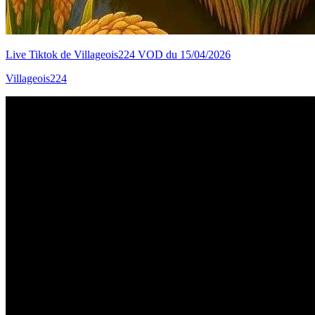
Live Tiktok de Villageois224 VOD du 15/04/2026
Villageois224