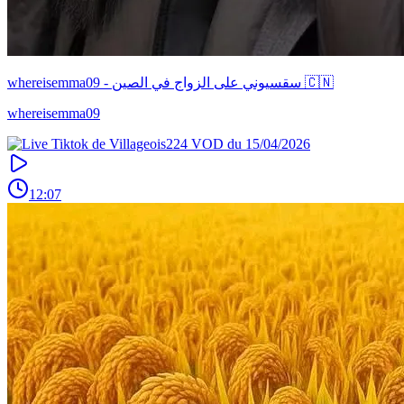
whereisemma09 - سقسيوني على الزواج في الصين 🇨🇳
whereisemma09
12:07