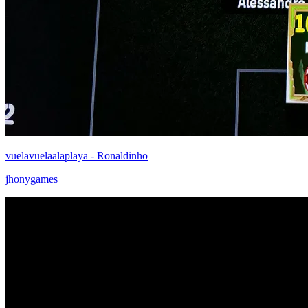
vuelavuelaalaplaya - Ronaldinho
jhonygames