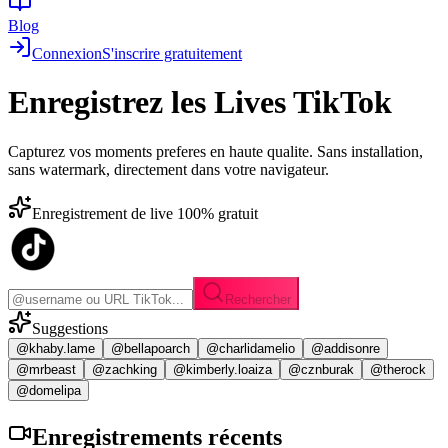
Blog
Connexion
S'inscrire gratuitement
Enregistrez les
Lives TikTok
Capturez vos moments preferes en haute qualite. Sans installation,
sans watermark, directement dans votre navigateur.
Enregistrement de live 100% gratuit
Rechercher
Suggestions
@khaby.lame
@bellapoarch
@charlidamelio
@addisonre
@mrbeast
@zachking
@kimberly.loaiza
@cznburak
@therock
@domelipa
Enregistrements
récents