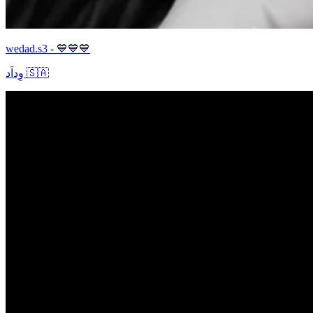
wedad.s3 - 💙💙💙
وِداَد 🇸🇦