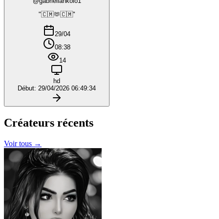
@gabriellankolo1
"🇨🇲🫶🇨🇲"
29/04
08:38
14
hd
Début: 29/04/2026 06:49:34
Créateurs
récents
Voir tous →