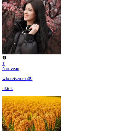
1
Nouveau
whereisemma09
tiktok