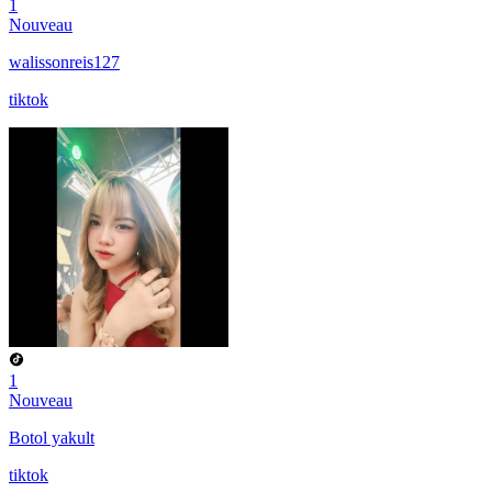
1
Nouveau
walissonreis127
tiktok
1
Nouveau
Botol yakult
tiktok