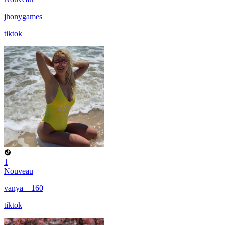
jhonygames
tiktok
1
Nouveau
vanya__160
tiktok