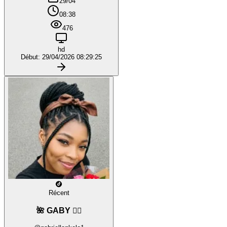
29/04
08:38
476
hd
Début: 29/04/2026 08:29:25
Récent
🌺 GABY ❤️‍🔥