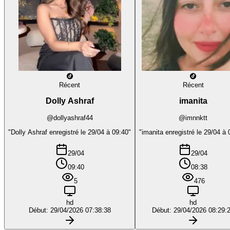
Récent
Récent
Dolly Ashraf
imanita
@dollyashraf44
@imnnktt
"Dolly Ashraf enregistré le 29/04 à 09:40"
"imanita enregistré le 29/04 à 
29/04
29/04
09:40
08:38
5
476
hd
hd
Début: 29/04/2026 07:38:38
Début: 29/04/2026 08:29: