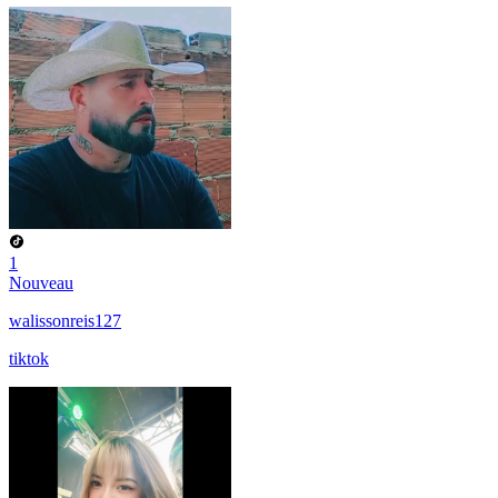
1
Nouveau
walissonreis127
tiktok