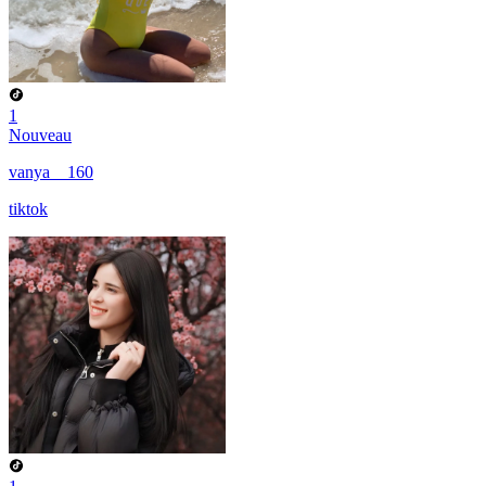
1
Nouveau
vanya__160
tiktok