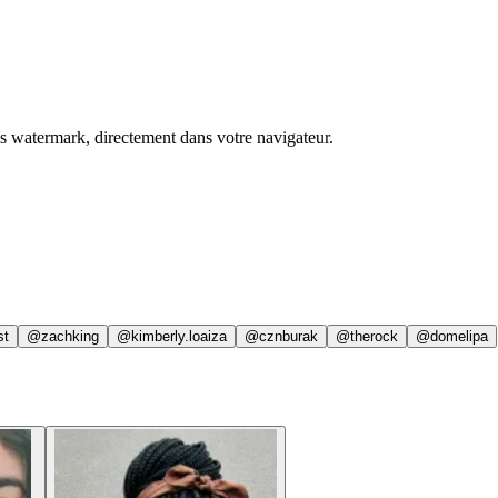
ns watermark, directement dans votre navigateur.
st
@zachking
@kimberly.loaiza
@cznburak
@therock
@domelipa