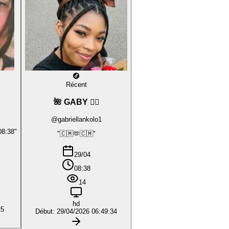
Récent
🌺 GABY ❤️‍🔥
@gabriellankolo1
08:38"
"🇨🇲🫶🇨🇲"
29/04
08:38
14
hd
25
Début: 29/04/2026 06:49:34