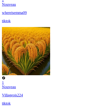
1
Nouveau
whereisemma09
tiktok
1
Nouveau
Villageois224
tiktok