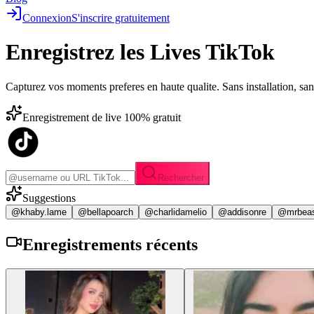
Connexion
S'inscrire gratuitement
Enregistrez les
Lives TikTok
Capturez vos moments preferes en haute qualite. Sans installation, sa
Enregistrement de live 100% gratuit
Rechercher
Suggestions
@khaby.lame
@bellapoarch
@charlidamelio
@addisonre
@mrbea
Enregistrements
récents