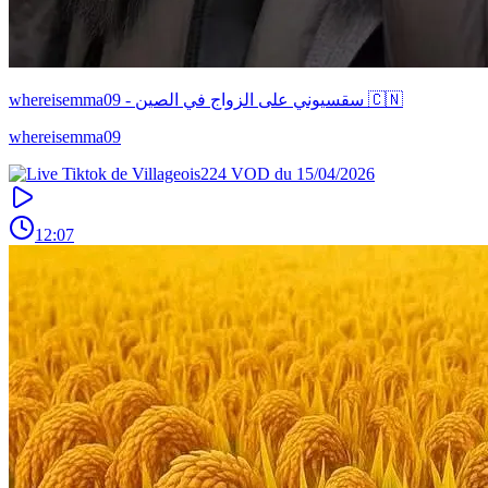
whereisemma09 - سقسيوني على الزواج في الصين 🇨🇳
whereisemma09
12:07