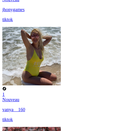
jhonygames
tiktok
1
Nouveau
vanya__160
tiktok