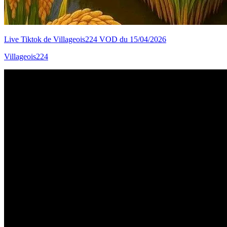
Live Tiktok de Villageois224 VOD du 15/04/2026
Villageois224