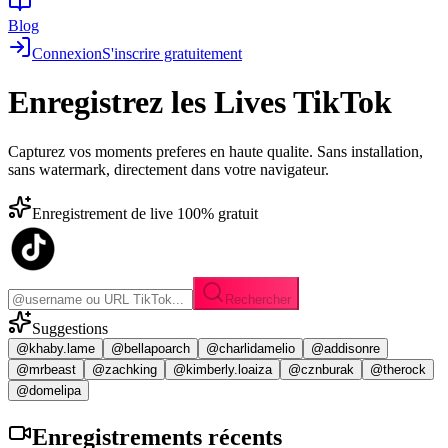
Blog
Connexion
S'inscrire gratuitement
Enregistrez les
Lives TikTok
Capturez vos moments preferes en haute qualite. Sans installation,
sans watermark, directement dans votre navigateur.
Enregistrement de live 100% gratuit
Rechercher
Suggestions
@khaby.lame
@bellapoarch
@charlidamelio
@addisonre
@mrbeast
@zachking
@kimberly.loaiza
@cznburak
@therock
@domelipa
Enregistrements
récents