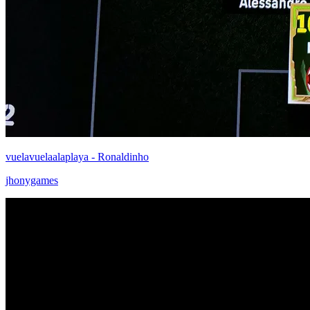
vuelavuelaalaplaya - Ronaldinho
jhonygames