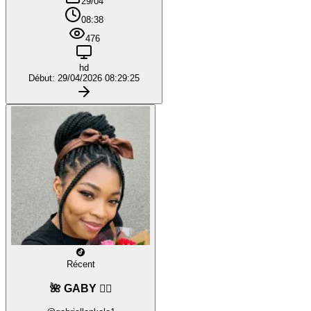
29/04
08:38
476
hd
Début: 29/04/2026 08:29:25
Récent
🌺 GABY ❤️‍🔥