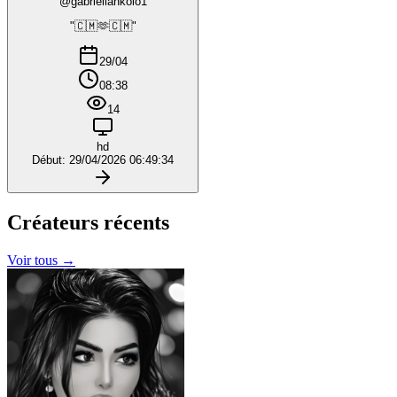
@gabriellankolo1
"🇨🇲🫶🇨🇲"
29/04
08:38
14
hd
Début: 29/04/2026 06:49:34
Créateurs
récents
Voir tous →