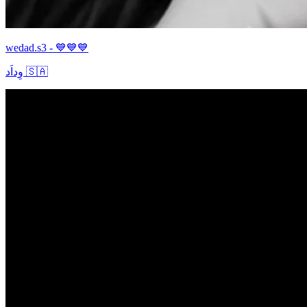
wedad.s3 - 💙💙💙
وِداَد 🇸🇦