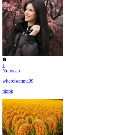
1
Nouveau
whereisemma09
tiktok