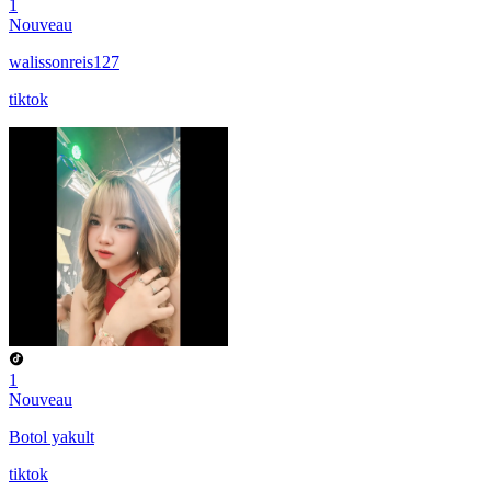
1
Nouveau
walissonreis127
tiktok
1
Nouveau
Botol yakult
tiktok