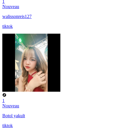
1
Nouveau
walissonreis127
tiktok
1
Nouveau
Botol yakult
tiktok