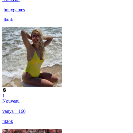
jhonygames
tiktok
1
Nouveau
vanya__160
tiktok