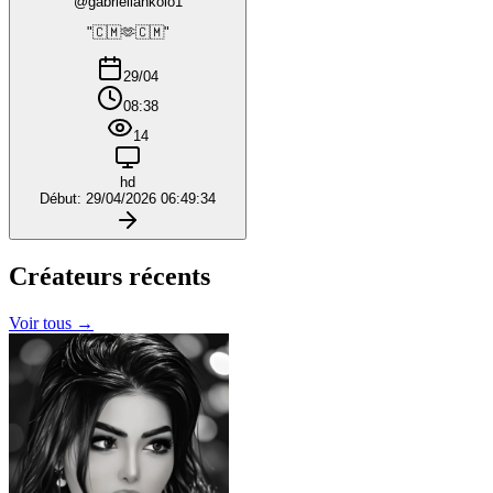
@gabriellankolo1
"🇨🇲🫶🇨🇲"
29/04
08:38
14
hd
Début: 29/04/2026 06:49:34
Créateurs
récents
Voir tous →