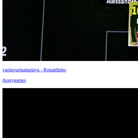
vuelavuelaalaplaya - Ronaldinho
jhonygames