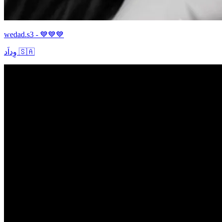
wedad.s3 - 💙💙💙
وِداَد 🇸🇦