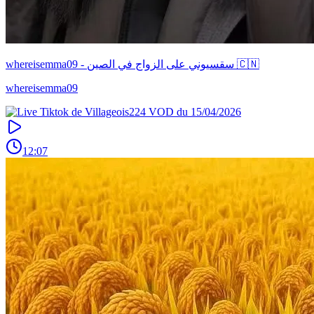
whereisemma09 - سقسيوني على الزواج في الصين 🇨🇳
whereisemma09
12:07