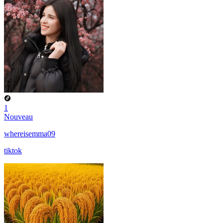
1
Nouveau
whereisemma09
tiktok