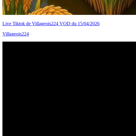
Live Tiktok de Villageois224 VOD du 15/04/2026
Villageois224