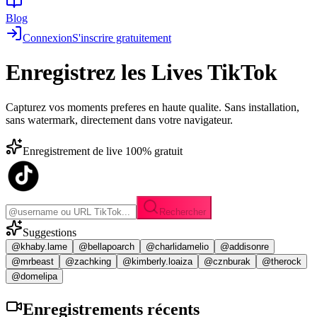
Blog
Connexion
S'inscrire gratuitement
Enregistrez les
Lives TikTok
Capturez vos moments preferes en haute qualite. Sans installation,
sans watermark, directement dans votre navigateur.
Enregistrement de live 100% gratuit
Rechercher
Suggestions
@khaby.lame
@bellapoarch
@charlidamelio
@addisonre
@mrbeast
@zachking
@kimberly.loaiza
@cznburak
@therock
@domelipa
Enregistrements
récents