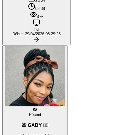
29/04
08:38
476
hd
Début: 29/04/2026 08:29:25
Récent
🌺 GABY ❤️‍🔥