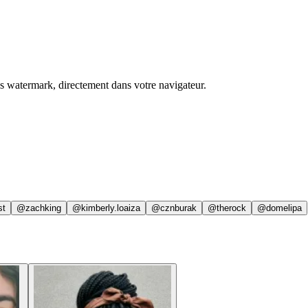
ns watermark, directement dans votre navigateur.
st
@zachking
@kimberly.loaiza
@cznburak
@therock
@domelipa