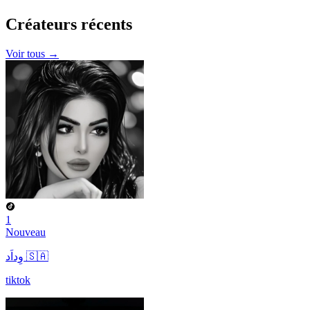
Créateurs
récents
Voir tous →
1
Nouveau
وِداَد 🇸🇦
tiktok