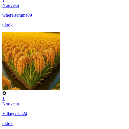
1
Nouveau
whereisemma09
tiktok
1
Nouveau
Villageois224
tiktok