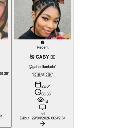
Récent
🌺 GABY ❤️‍🔥
@gabriellankolo1
08:38"
"🇨🇲🫶🇨🇲"
29/04
08:38
14
hd
25
Début: 29/04/2026 06:49:34