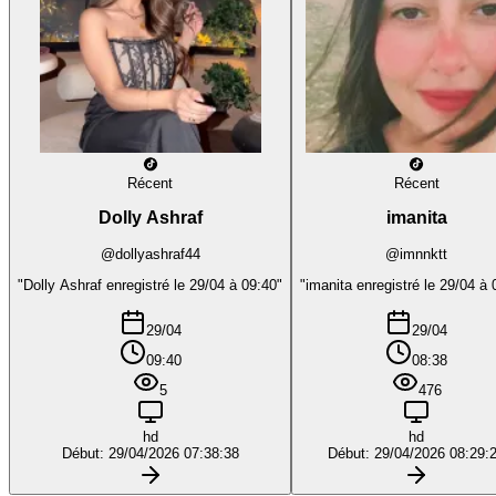
Récent
Récent
Dolly Ashraf
imanita
@dollyashraf44
@imnnktt
"Dolly Ashraf enregistré le 29/04 à 09:40"
"imanita enregistré le 29/04 à 
29/04
29/04
09:40
08:38
5
476
hd
hd
Début: 29/04/2026 07:38:38
Début: 29/04/2026 08:29: