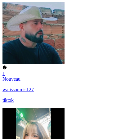
1
Nouveau
walissonreis127
tiktok