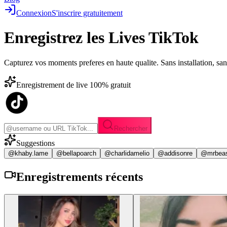
Connexion
S'inscrire gratuitement
Enregistrez les
Lives TikTok
Capturez vos moments preferes en haute qualite. Sans installation, sa
Enregistrement de live 100% gratuit
Rechercher
Suggestions
@khaby.lame
@bellapoarch
@charlidamelio
@addisonre
@mrbea
Enregistrements
récents