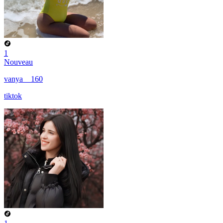
1
Nouveau
vanya__160
tiktok