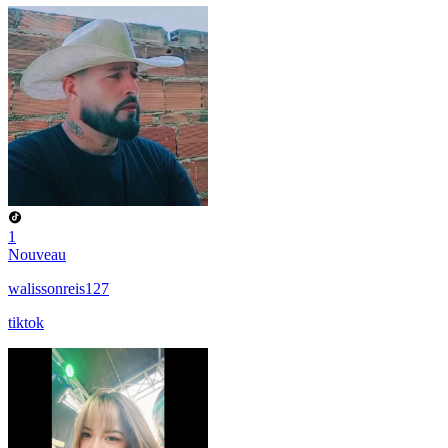
1
Nouveau
walissonreis127
tiktok