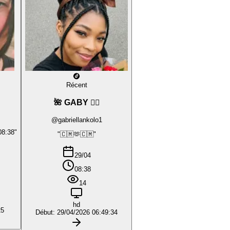
Récent
🌺 GABY ❤️‍🔥
@gabriellankolo1
08:38"
"🇨🇲🫶🇨🇲"
29/04
08:38
14
hd
25
Début: 29/04/2026 06:49:34