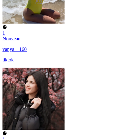
1
Nouveau
vanya__160
tiktok