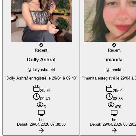
Récent
Récent
Dolly Ashraf
imanita
@dollyashraf44
@imnnktt
"Dolly Ashraf enregistré le 29/04 à 09:40"
"imanita enregistré le 29/04 à 
29/04
29/04
09:40
08:38
5
476
hd
hd
Début: 29/04/2026 07:38:38
Début: 29/04/2026 08:29: