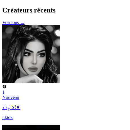
Créateurs
récents
Voir tous →
1
Nouveau
وِداَد 🇸🇦
tiktok