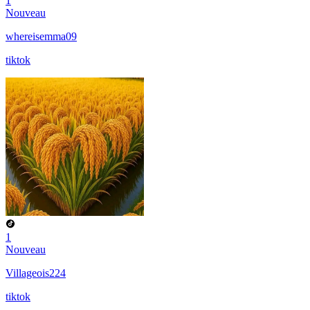
1
Nouveau
whereisemma09
tiktok
1
Nouveau
Villageois224
tiktok