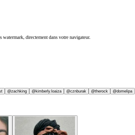
ns watermark, directement dans votre navigateur.
st
@zachking
@kimberly.loaiza
@cznburak
@therock
@domelipa