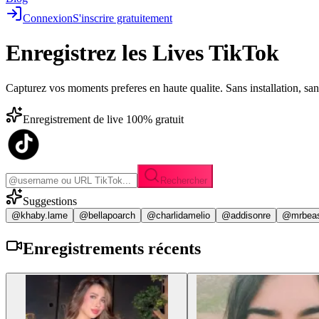
Connexion
S'inscrire gratuitement
Enregistrez les
Lives TikTok
Capturez vos moments preferes en haute qualite. Sans installation, sa
Enregistrement de live 100% gratuit
Rechercher
Suggestions
@khaby.lame
@bellapoarch
@charlidamelio
@addisonre
@mrbea
Enregistrements
récents