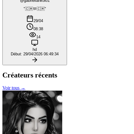
@gabriellankolo1
"🇨🇲🫶🇨🇲"
29/04
08:38
14
hd
Début: 29/04/2026 06:49:34
Créateurs
récents
Voir tous →