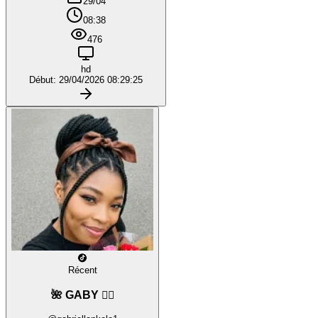
29/04
08:38
476
hd
Début: 29/04/2026 08:29:25
Récent
🌺 GABY ❤️‍🔥