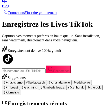
Blog
Connexion
S'inscrire gratuitement
Enregistrez les
Lives TikTok
Capturez vos moments preferes en haute qualite. Sans installation,
sans watermark, directement dans votre navigateur.
Enregistrement de live 100% gratuit
Rechercher
Suggestions
@khaby.lame
@bellapoarch
@charlidamelio
@addisonre
@mrbeast
@zachking
@kimberly.loaiza
@cznburak
@therock
@domelipa
Enregistrements
récents