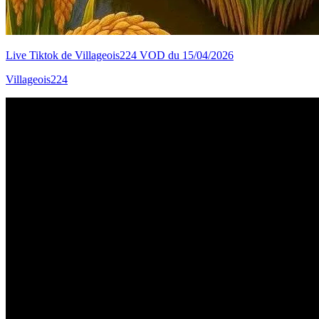
Live Tiktok de Villageois224 VOD du 15/04/2026
Villageois224