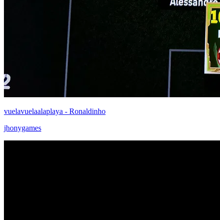
vuelavuelaalaplaya - Ronaldinho
jhonygames