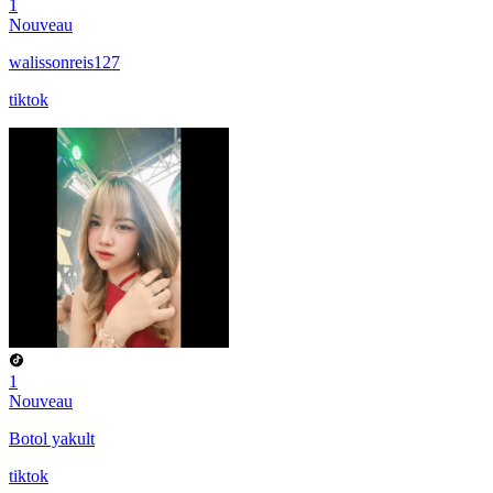
1
Nouveau
walissonreis127
tiktok
1
Nouveau
Botol yakult
tiktok