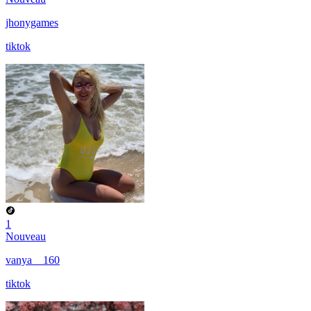
jhonygames
tiktok
1
Nouveau
vanya__160
tiktok