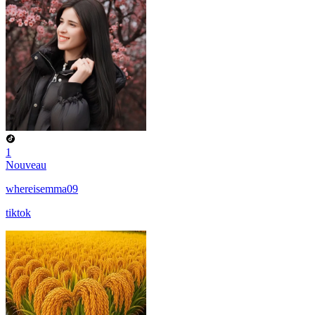
1
Nouveau
whereisemma09
tiktok