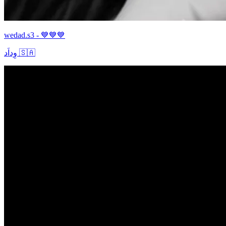
wedad.s3 - 💙💙💙
وِداَد 🇸🇦