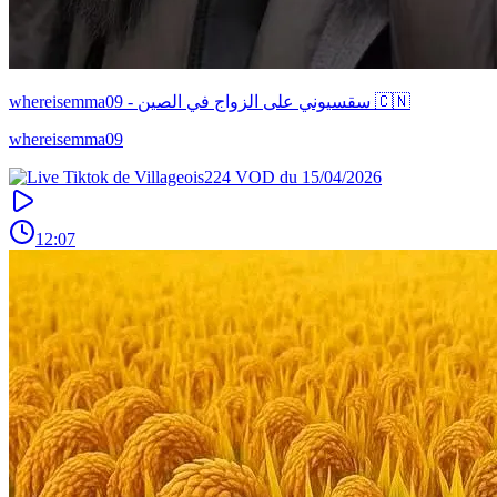
whereisemma09 - سقسيوني على الزواج في الصين 🇨🇳
whereisemma09
12:07