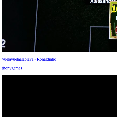
vuelavuelaalaplaya - Ronaldinho
jhonygames