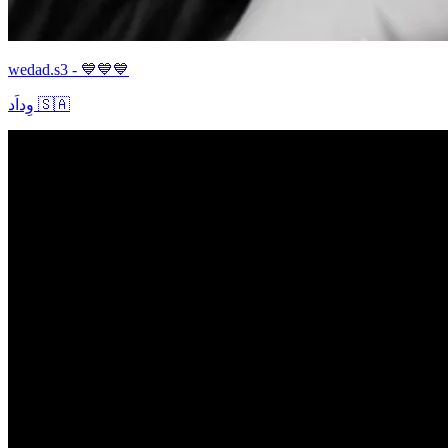
wedad.s3 - 💙💙💙
وِداَد 🇸🇦