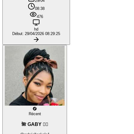
29/04
08:38
476
hd
Début: 29/04/2026 08:29:25
Récent
🌺 GABY ❤️‍🔥