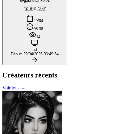
@gabriellankolo1
"🇨🇲🫶🇨🇲"
29/04
08:38
14
hd
Début: 29/04/2026 06:49:34
Créateurs
récents
Voir tous →