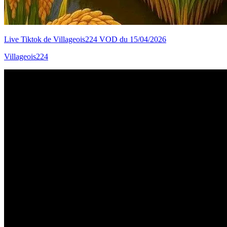
Live Tiktok de Villageois224 VOD du 15/04/2026
Villageois224