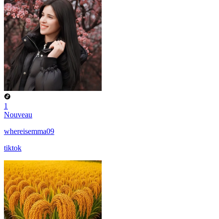
1
Nouveau
whereisemma09
tiktok