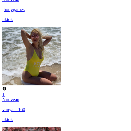
jhonygames
tiktok
1
Nouveau
vanya__160
tiktok