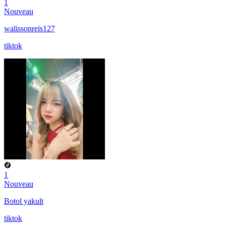
1
Nouveau
walissonreis127
tiktok
1
Nouveau
Botol yakult
tiktok