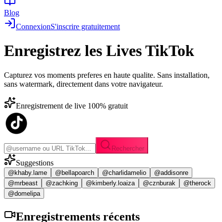
Blog
Connexion
S'inscrire gratuitement
Enregistrez les
Lives TikTok
Capturez vos moments preferes en haute qualite. Sans installation,
sans watermark, directement dans votre navigateur.
Enregistrement de live 100% gratuit
Rechercher
Suggestions
@khaby.lame
@bellapoarch
@charlidamelio
@addisonre
@mrbeast
@zachking
@kimberly.loaiza
@cznburak
@therock
@domelipa
Enregistrements
récents