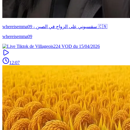
whereisemma09 - سقسيوني على الزواج في الصين 🇨🇳
whereisemma09
12:07