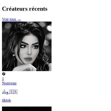
Créateurs
récents
Voir tous →
1
Nouveau
وِداَد 🇸🇦
tiktok