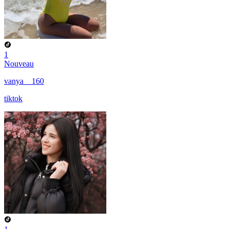
1
Nouveau
vanya__160
tiktok