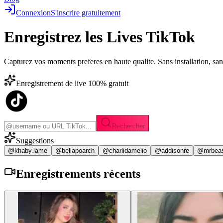
Connexion
S'inscrire gratuitement
Enregistrez les
Lives TikTok
Capturez vos moments preferes en haute qualite. Sans installation, sa
Enregistrement de live 100% gratuit
Rechercher
Suggestions
@khaby.lame
@bellapoarch
@charlidamelio
@addisonre
@mrbea
Enregistrements
récents