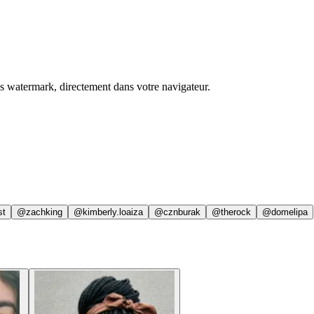
ns watermark, directement dans votre navigateur.
st
@zachking
@kimberly.loaiza
@cznburak
@therock
@domelipa