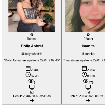
Récent
Récent
Dolly Ashraf
imanita
@dollyashraf44
@imnnktt
"Dolly Ashraf enregistré le 29/04 à 09:40"
"imanita enregistré le 29/04 à 
29/04
29/04
09:40
08:38
5
476
hd
hd
Début: 29/04/2026 07:38:38
Début: 29/04/2026 08:29: