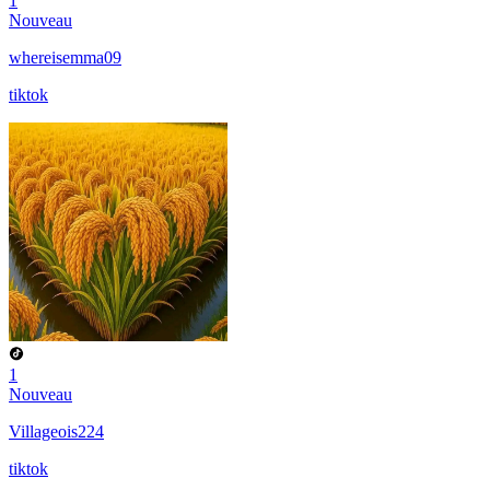
1
Nouveau
whereisemma09
tiktok
1
Nouveau
Villageois224
tiktok