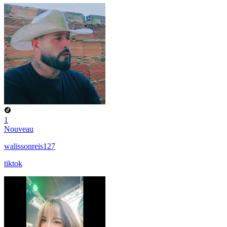
1
Nouveau
walissonreis127
tiktok