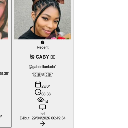
Récent
🌺 GABY ❤️‍🔥
@gabriellankolo1
08:38"
"🇨🇲🫶🇨🇲"
29/04
08:38
14
hd
25
Début: 29/04/2026 06:49:34