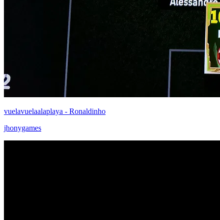
vuelavuelaalaplaya - Ronaldinho
jhonygames