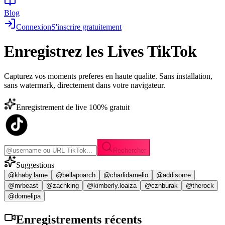
Blog
Connexion
S'inscrire gratuitement
Enregistrez les
Lives TikTok
Capturez vos moments preferes en haute qualite. Sans installation,
sans watermark, directement dans votre navigateur.
Enregistrement de live 100% gratuit
Rechercher
Suggestions
@khaby.lame
@bellapoarch
@charlidamelio
@addisonre
@mrbeast
@zachking
@kimberly.loaiza
@cznburak
@therock
@domelipa
Enregistrements
récents