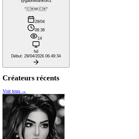
@gabriellankolo1
"🇨🇲🫶🇨🇲"
29/04
08:38
14
hd
Début: 29/04/2026 06:49:34
Créateurs
récents
Voir tous →