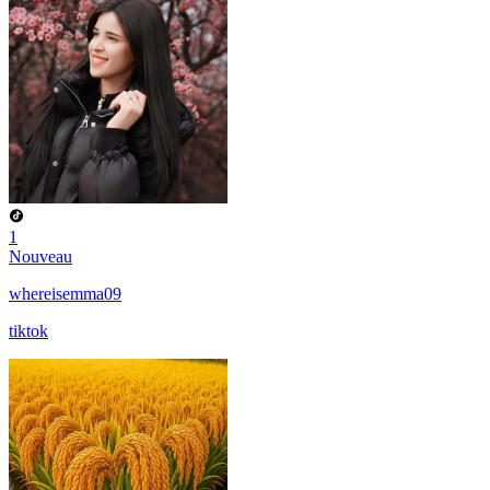
1
Nouveau
whereisemma09
tiktok