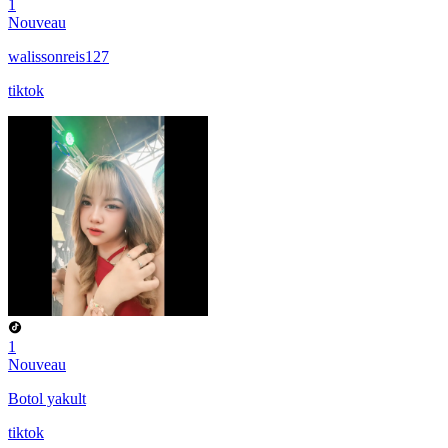
1
Nouveau
walissonreis127
tiktok
1
Nouveau
Botol yakult
tiktok