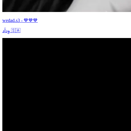
wedad.s3 - 💙💙💙
وِداَد 🇸🇦