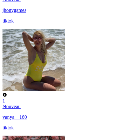
jhonygames
tiktok
1
Nouveau
vanya__160
tiktok