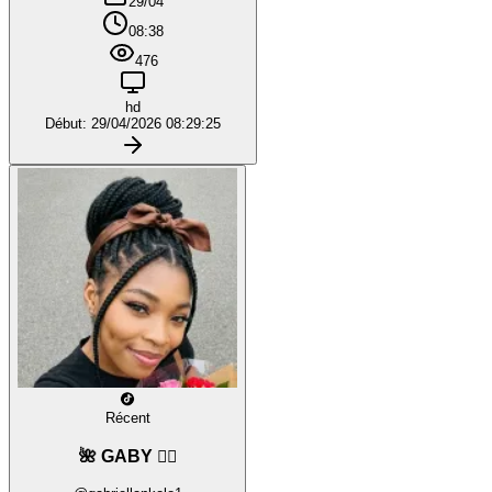
29/04
08:38
476
hd
Début: 29/04/2026 08:29:25
Récent
🌺 GABY ❤️‍🔥