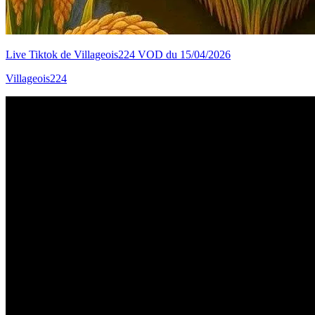
Live Tiktok de Villageois224 VOD du 15/04/2026
Villageois224