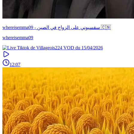
whereisemma09 - سقسيوني على الزواج في الصين 🇨🇳
whereisemma09
12:07