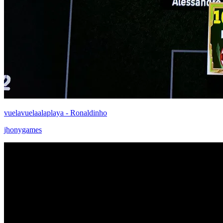
vuelavuelaalaplaya - Ronaldinho
jhonygames