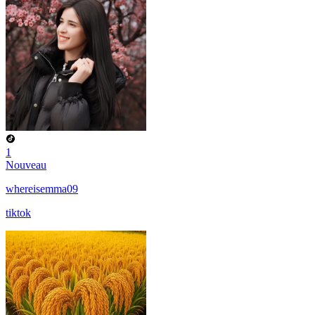
1
Nouveau
whereisemma09
tiktok