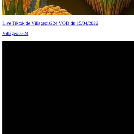
Live Tiktok de Villageois224 VOD du 15/04/2026
Villageois224