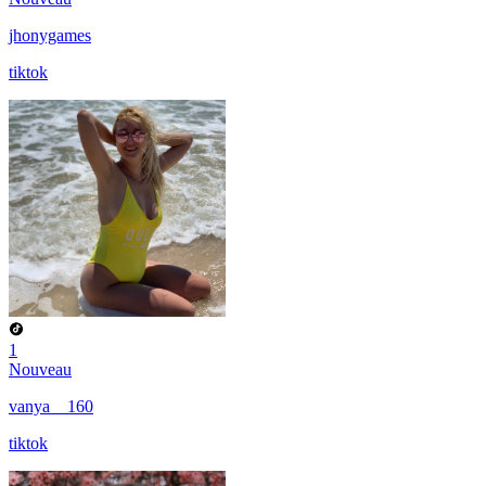
jhonygames
tiktok
1
Nouveau
vanya__160
tiktok