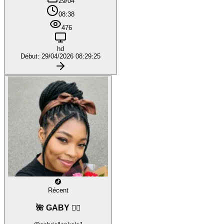
29/04
08:38
476
hd
Début: 29/04/2026 08:29:25
Récent
🌺 GABY ❤️‍🔥