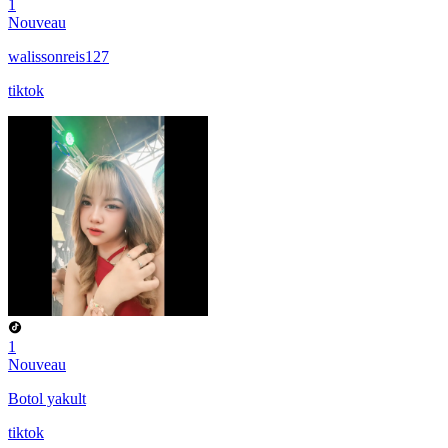
1
Nouveau
walissonreis127
tiktok
1
Nouveau
Botol yakult
tiktok