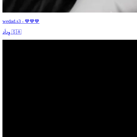
wedad.s3 - 💙💙💙
وِداَد 🇸🇦