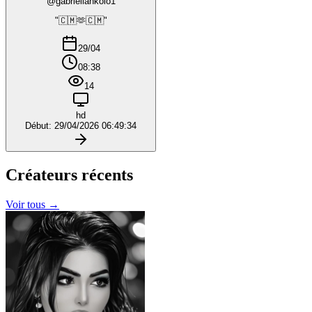
@gabriellankolo1
"🇨🇲🫶🇨🇲"
29/04
08:38
14
hd
Début: 29/04/2026 06:49:34
Créateurs
récents
Voir tous →