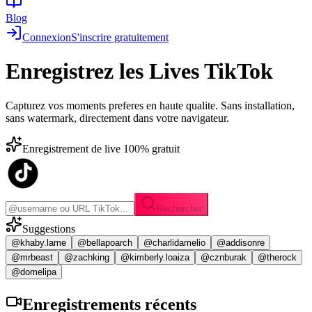
Blog
Connexion
S'inscrire gratuitement
Enregistrez les
Lives TikTok
Capturez vos moments preferes en haute qualite. Sans installation,
sans watermark, directement dans votre navigateur.
Enregistrement de live 100% gratuit
Rechercher
Suggestions
@khaby.lame
@bellapoarch
@charlidamelio
@addisonre
@mrbeast
@zachking
@kimberly.loaiza
@cznburak
@therock
@domelipa
Enregistrements
récents