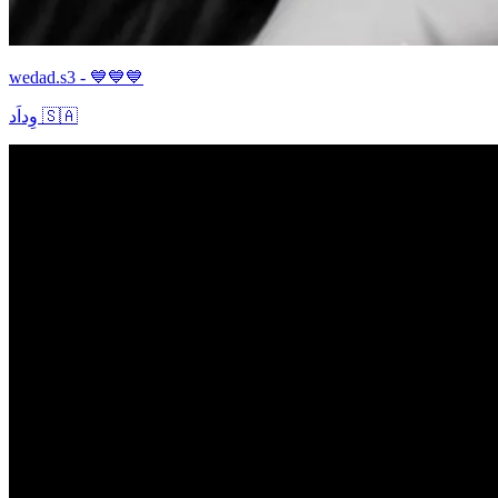
wedad.s3 - 💙💙💙
وِداَد 🇸🇦