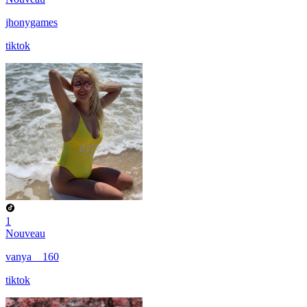
jhonygames
tiktok
1
Nouveau
vanya__160
tiktok