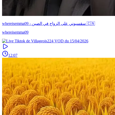
whereisemma09 - سقسيوني على الزواج في الصين 🇨🇳
whereisemma09
12:07