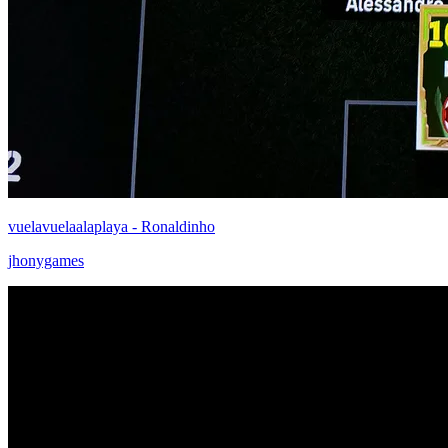
vuelavuelaalaplaya - Ronaldinho
jhonygames