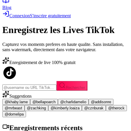
Blog
Connexion
S'inscrire gratuitement
Enregistrez les
Lives TikTok
Capturez vos moments preferes en haute qualite. Sans installation,
sans watermark, directement dans votre navigateur.
Enregistrement de live 100% gratuit
Rechercher
Suggestions
@khaby.lame
@bellapoarch
@charlidamelio
@addisonre
@mrbeast
@zachking
@kimberly.loaiza
@cznburak
@therock
@domelipa
Enregistrements
récents