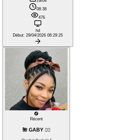
29/04
08:38
476
hd
Début: 29/04/2026 08:29:25
Récent
🌺 GABY ❤️‍🔥