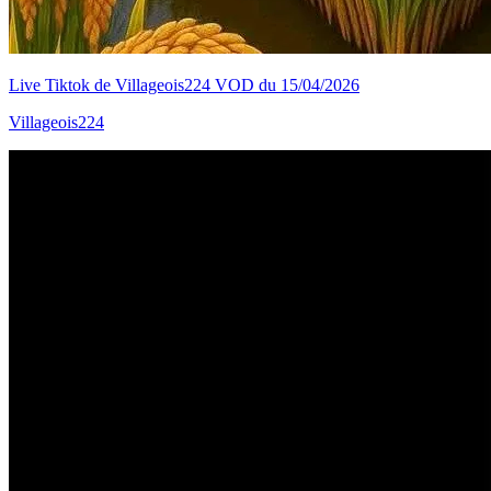
Live Tiktok de Villageois224 VOD du 15/04/2026
Villageois224