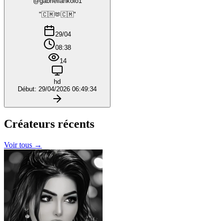
@gabriellankolo1
"🇨🇲🫶🇨🇲"
29/04
08:38
14
hd
Début: 29/04/2026 06:49:34
Créateurs
récents
Voir tous →