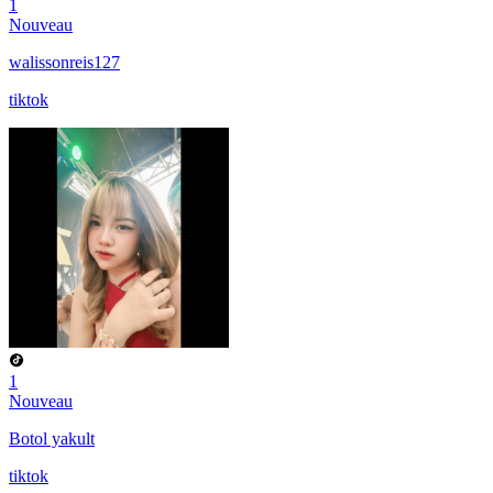
1
Nouveau
walissonreis127
tiktok
1
Nouveau
Botol yakult
tiktok