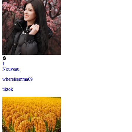
1
Nouveau
whereisemma09
tiktok