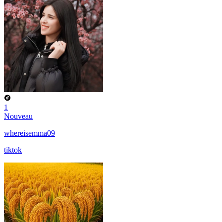
1
Nouveau
whereisemma09
tiktok