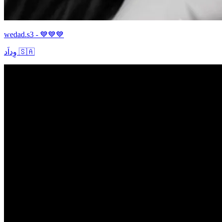
wedad.s3 - 💙💙💙
وِداَد 🇸🇦