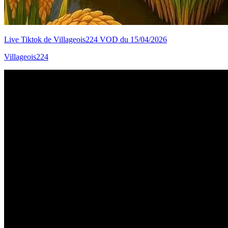
Live Tiktok de Villageois224 VOD du 15/04/2026
Villageois224