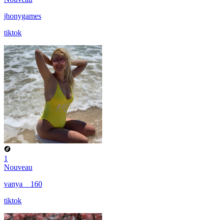
jhonygames
tiktok
1
Nouveau
vanya__160
tiktok