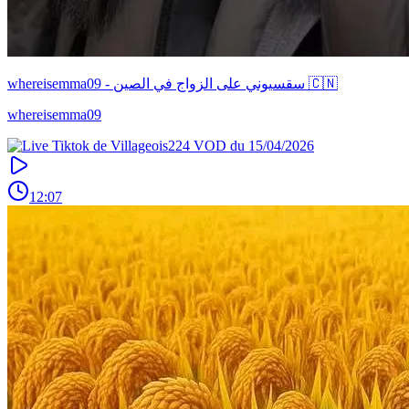
whereisemma09 - سقسيوني على الزواج في الصين 🇨🇳
whereisemma09
12:07