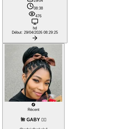
29/04
08:38
476
hd
Début: 29/04/2026 08:29:25
Récent
🌺 GABY ❤️‍🔥