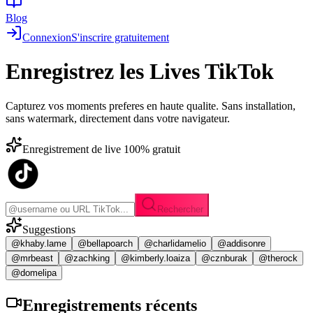
Blog
Connexion
S'inscrire gratuitement
Enregistrez les
Lives TikTok
Capturez vos moments preferes en haute qualite. Sans installation,
sans watermark, directement dans votre navigateur.
Enregistrement de live 100% gratuit
Rechercher
Suggestions
@khaby.lame
@bellapoarch
@charlidamelio
@addisonre
@mrbeast
@zachking
@kimberly.loaiza
@cznburak
@therock
@domelipa
Enregistrements
récents