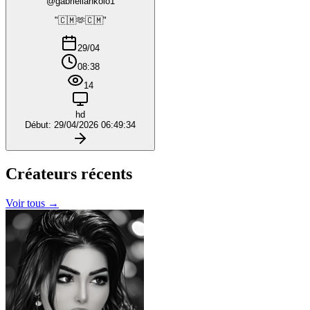
@gabriellankolo1
"🇨🇲🫶🇨🇲"
29/04
08:38
14
hd
Début: 29/04/2026 06:49:34
Créateurs
récents
Voir tous →