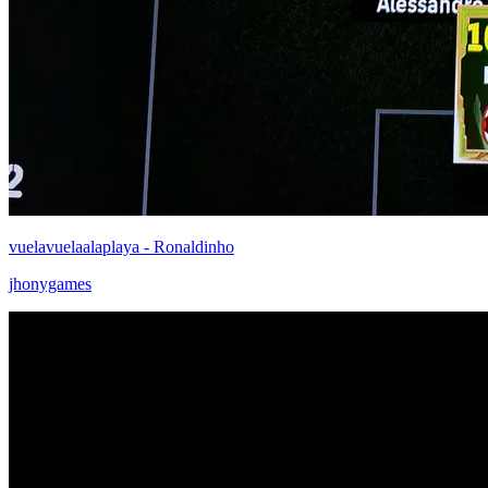
vuelavuelaalaplaya - Ronaldinho
jhonygames