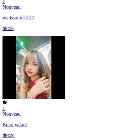
1
Nouveau
walissonreis127
tiktok
1
Nouveau
Botol yakult
tiktok