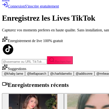
Connexion
S'inscrire gratuitement
Enregistrez les
Lives TikTok
Capturez vos moments preferes en haute qualite. Sans installation, sa
Enregistrement de live 100% gratuit
Rechercher
Suggestions
@khaby.lame
@bellapoarch
@charlidamelio
@addisonre
@mrbea
Enregistrements
récents