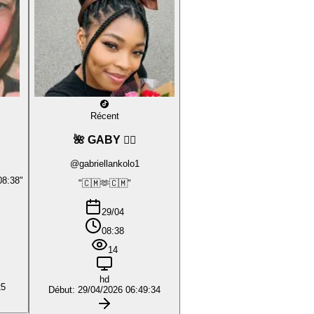
Récent
🌺 GABY ❤️‍🔥
@gabriellankolo1
08:38"
"🇨🇲🫶🇨🇲"
29/04
08:38
14
hd
25
Début: 29/04/2026 06:49:34