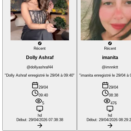
Récent
Récent
Dolly Ashraf
imanita
@dollyashraf44
@imnnktt
"Dolly Ashraf enregistré le 29/04 à 09:40"
"imanita enregistré le 29/04 à 
29/04
29/04
09:40
08:38
5
476
hd
hd
Début: 29/04/2026 07:38:38
Début: 29/04/2026 08:29: