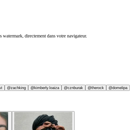
ns watermark, directement dans votre navigateur.
st
@zachking
@kimberly.loaiza
@cznburak
@therock
@domelipa