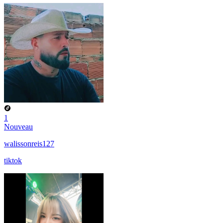
1
Nouveau
walissonreis127
tiktok