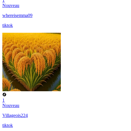
1
Nouveau
whereisemma09
tiktok
1
Nouveau
Villageois224
tiktok