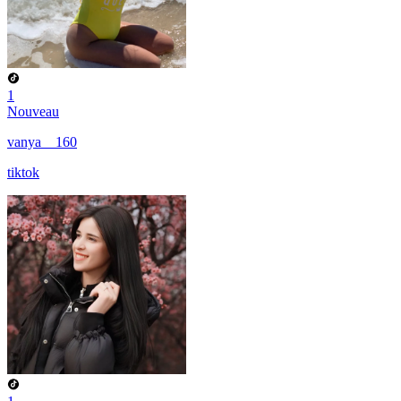
1
Nouveau
vanya__160
tiktok