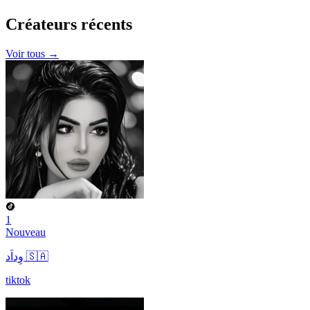
Créateurs
récents
Voir tous →
1
Nouveau
وِداَد 🇸🇦
tiktok