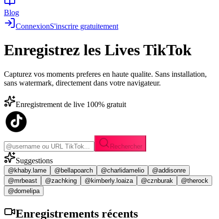
Blog
Connexion
S'inscrire gratuitement
Enregistrez les
Lives TikTok
Capturez vos moments preferes en haute qualite. Sans installation,
sans watermark, directement dans votre navigateur.
Enregistrement de live 100% gratuit
Rechercher
Suggestions
@khaby.lame
@bellapoarch
@charlidamelio
@addisonre
@mrbeast
@zachking
@kimberly.loaiza
@cznburak
@therock
@domelipa
Enregistrements
récents