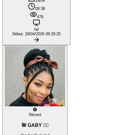
29/04
08:38
476
hd
Début: 29/04/2026 08:29:25
Récent
🌺 GABY ❤️‍🔥