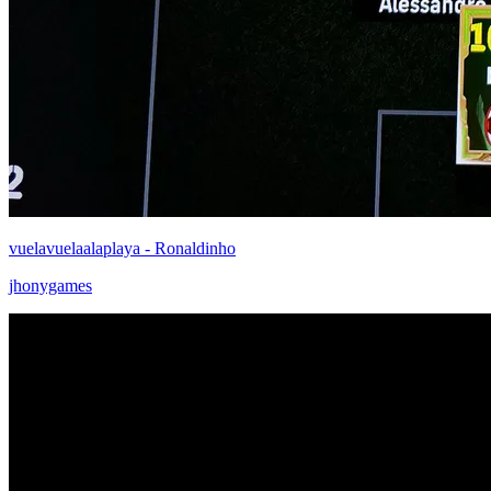
vuelavuelaalaplaya - Ronaldinho
jhonygames