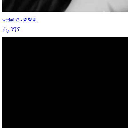
wedad.s3 - 💙💙💙
وِداَد 🇸🇦