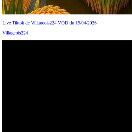
Live Tiktok de Villageois224 VOD du 15/04/2026
Villageois224