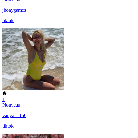
jhonygames
tiktok
1
Nouveau
vanya__160
tiktok