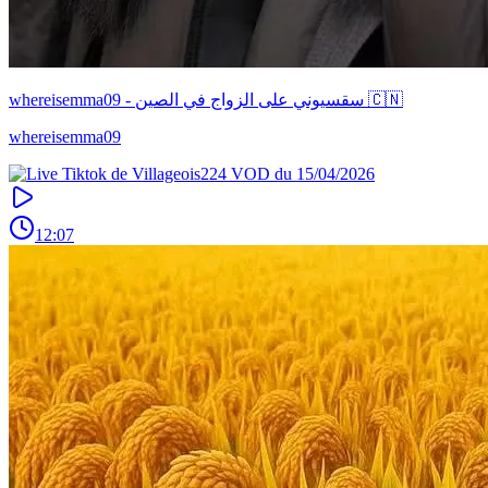
whereisemma09 - سقسيوني على الزواج في الصين 🇨🇳
whereisemma09
12:07