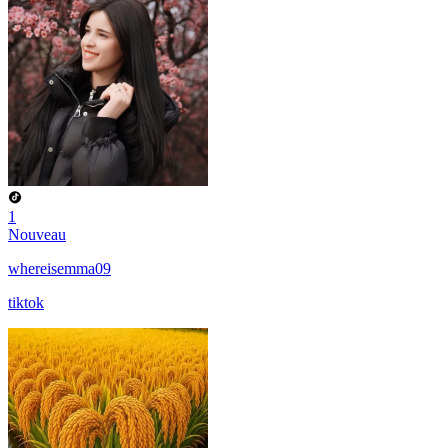
1
Nouveau
whereisemma09
tiktok