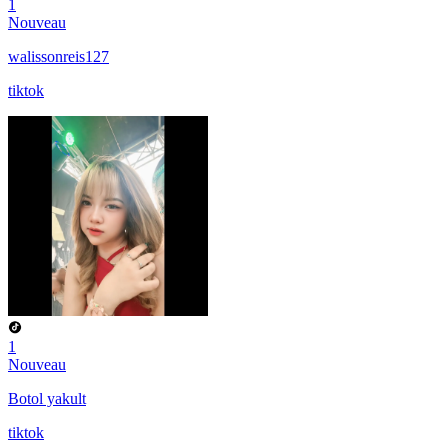
1
Nouveau
walissonreis127
tiktok
1
Nouveau
Botol yakult
tiktok