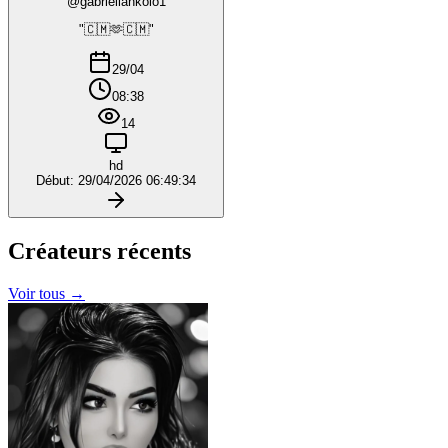
@gabriellankolo1
"🇨🇲🫶🇨🇲"
29/04
08:38
14
hd
Début: 29/04/2026 06:49:34
Créateurs
récents
Voir tous →