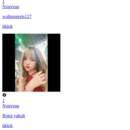
1
Nouveau
walissonreis127
tiktok
1
Nouveau
Botol yakult
tiktok