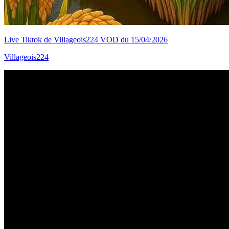
Live Tiktok de Villageois224 VOD du 15/04/2026
Villageois224