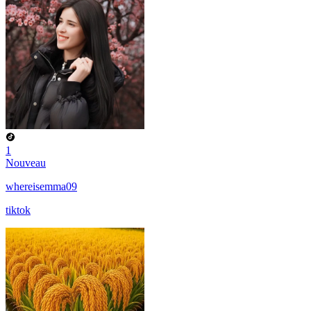
1
Nouveau
whereisemma09
tiktok