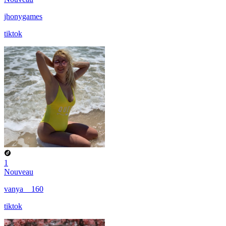
jhonygames
tiktok
1
Nouveau
vanya__160
tiktok