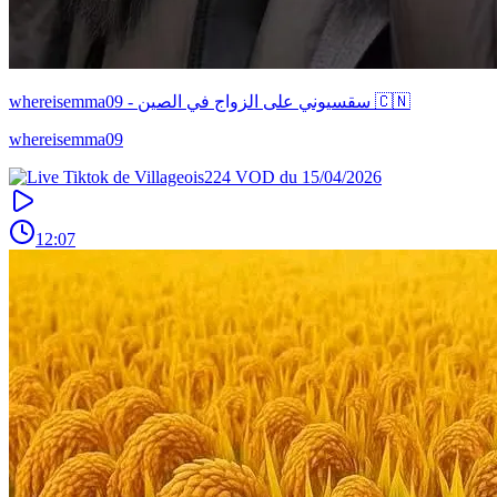
whereisemma09 - سقسيوني على الزواج في الصين 🇨🇳
whereisemma09
12:07