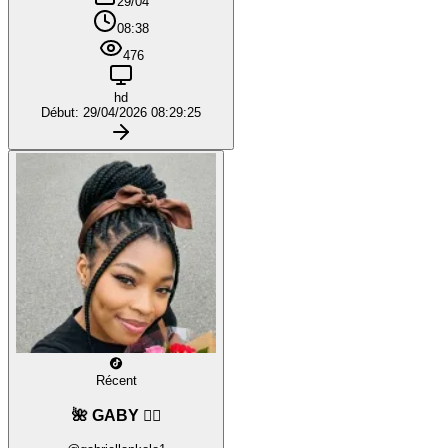
29/04
08:38
476
hd
Début: 29/04/2026 08:29:25
Récent
🌺 GABY ❤️‍🔥