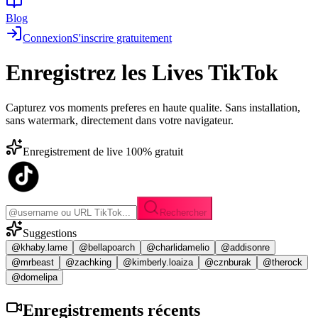
Blog
Connexion
S'inscrire gratuitement
Enregistrez les
Lives TikTok
Capturez vos moments preferes en haute qualite. Sans installation,
sans watermark, directement dans votre navigateur.
Enregistrement de live 100% gratuit
Rechercher
Suggestions
@khaby.lame
@bellapoarch
@charlidamelio
@addisonre
@mrbeast
@zachking
@kimberly.loaiza
@cznburak
@therock
@domelipa
Enregistrements
récents