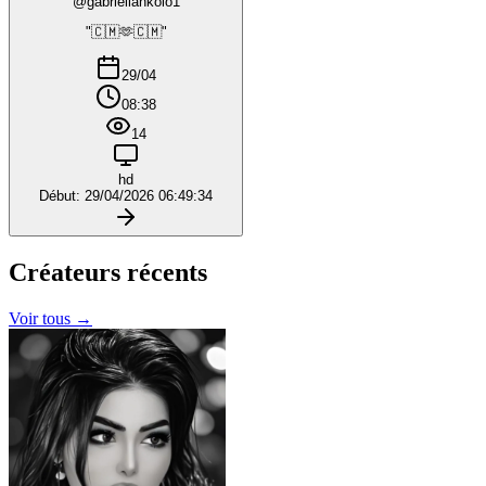
@gabriellankolo1
"🇨🇲🫶🇨🇲"
29/04
08:38
14
hd
Début: 29/04/2026 06:49:34
Créateurs
récents
Voir tous →