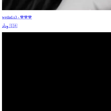
wedad.s3 - 💙💙💙
وِداَد 🇸🇦