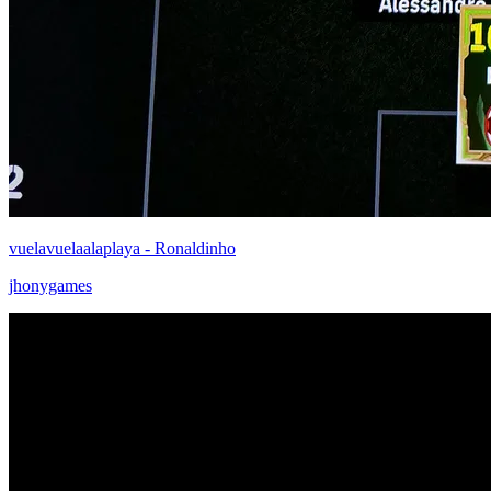
vuelavuelaalaplaya - Ronaldinho
jhonygames