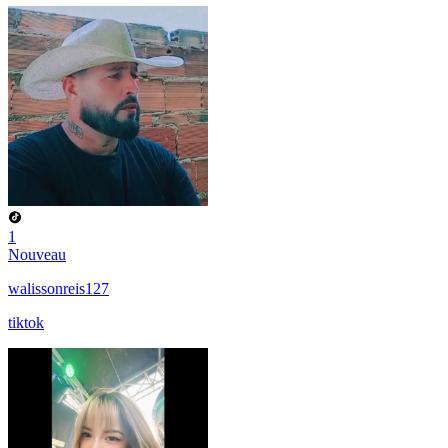
1
Nouveau
walissonreis127
tiktok