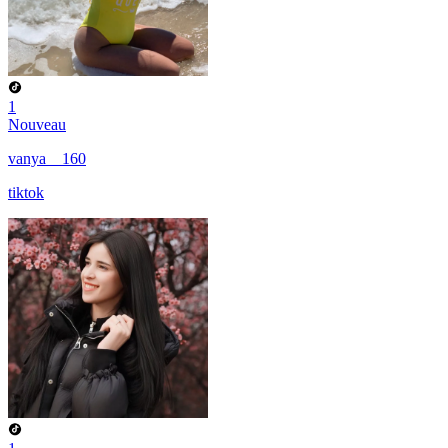
1
Nouveau
vanya__160
tiktok