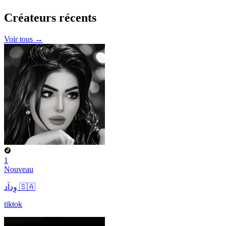
Créateurs
récents
Voir tous →
1
Nouveau
وِداَد 🇸🇦
tiktok