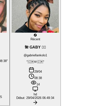
Récent
🌺 GABY ❤️‍🔥
@gabriellankolo1
08:38"
"🇨🇲🫶🇨🇲"
29/04
08:38
14
hd
25
Début: 29/04/2026 06:49:34