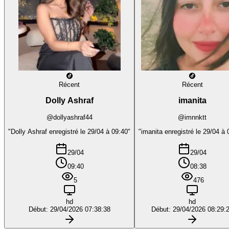
Récent
Récent
Dolly Ashraf
imanita
@dollyashraf44
@imnnktt
"Dolly Ashraf enregistré le 29/04 à 09:40"
"imanita enregistré le 29/04 à 
29/04
29/04
09:40
08:38
5
476
hd
hd
Début: 29/04/2026 07:38:38
Début: 29/04/2026 08:29: