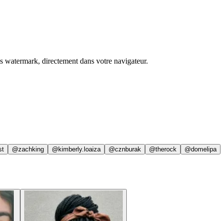
ns watermark, directement dans votre navigateur.
st
@zachking
@kimberly.loaiza
@cznburak
@therock
@domelipa