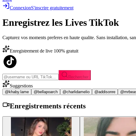
Connexion
S'inscrire gratuitement
Enregistrez les
Lives TikTok
Capturez vos moments preferes en haute qualite. Sans installation, sa
Enregistrement de live 100% gratuit
Rechercher
Suggestions
@khaby.lame
@bellapoarch
@charlidamelio
@addisonre
@mrbea
Enregistrements
récents