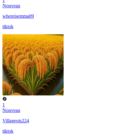
1
Nouveau
whereisemma09
tiktok
1
Nouveau
Villageois224
tiktok