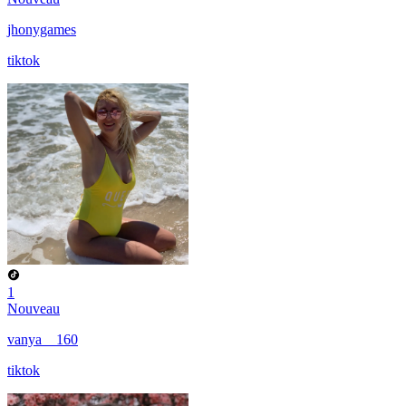
jhonygames
tiktok
1
Nouveau
vanya__160
tiktok