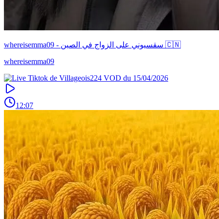
whereisemma09 - سقسيوني على الزواج في الصين 🇨🇳
whereisemma09
12:07