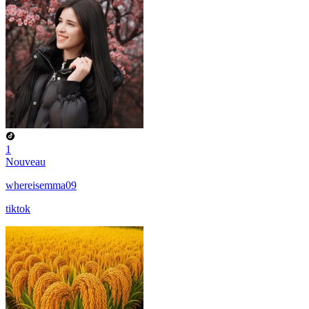
1
Nouveau
whereisemma09
tiktok