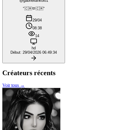
@gabriellankolo1
"🇨🇲🫶🇨🇲"
29/04
08:38
14
hd
Début: 29/04/2026 06:49:34
Créateurs
récents
Voir tous →