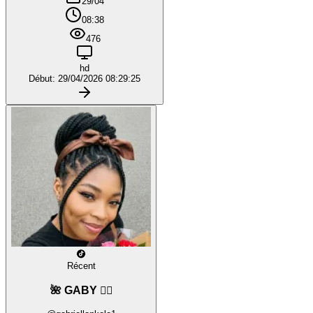
29/04
08:38
476
hd
Début: 29/04/2026 08:29:25
Récent
🌺 GABY ❤️‍🔥