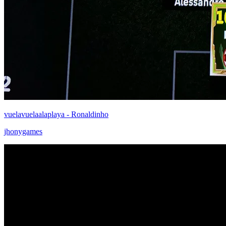
vuelavuelaalaplaya - Ronaldinho
jhonygames