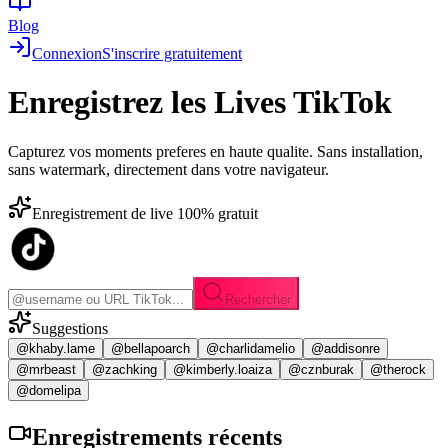
Blog
Connexion
S'inscrire gratuitement
Enregistrez les
Lives TikTok
Capturez vos moments preferes en haute qualite. Sans installation,
sans watermark, directement dans votre navigateur.
Enregistrement de live 100% gratuit
Rechercher
Suggestions
@khaby.lame
@bellapoarch
@charlidamelio
@addisonre
@mrbeast
@zachking
@kimberly.loaiza
@cznburak
@therock
@domelipa
Enregistrements
récents