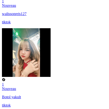
1
Nouveau
walissonreis127
tiktok
1
Nouveau
Botol yakult
tiktok