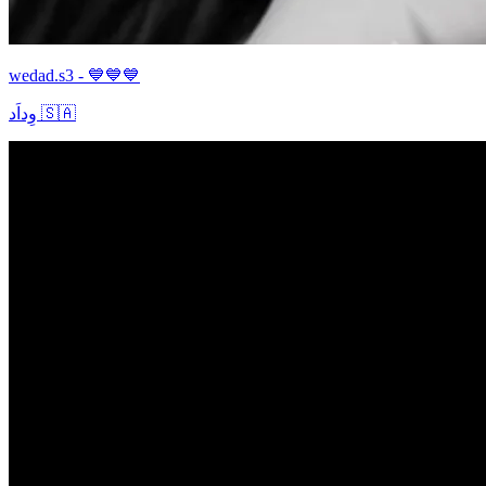
wedad.s3 - 💙💙💙
وِداَد 🇸🇦