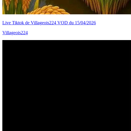
Live Tiktok de Villageois224 VOD du 15/04/2026
Villageois224