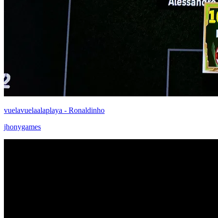
vuelavuelaalaplaya - Ronaldinho
jhonygames