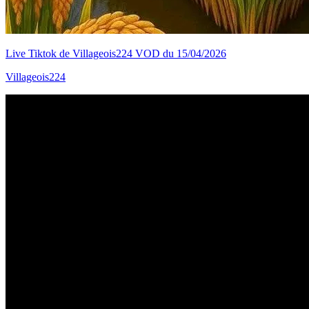
Live Tiktok de Villageois224 VOD du 15/04/2026
Villageois224