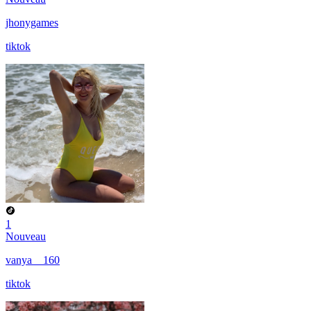
jhonygames
tiktok
1
Nouveau
vanya__160
tiktok