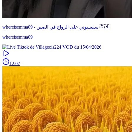
whereisemma09 - سقسيوني على الزواج في الصين 🇨🇳
whereisemma09
12:07