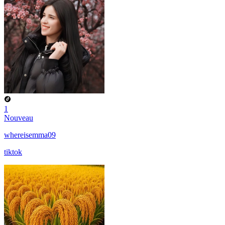
1
Nouveau
whereisemma09
tiktok