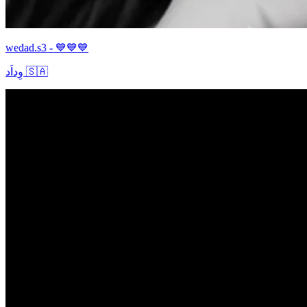
wedad.s3 - 💙💙💙
وِداَد 🇸🇦