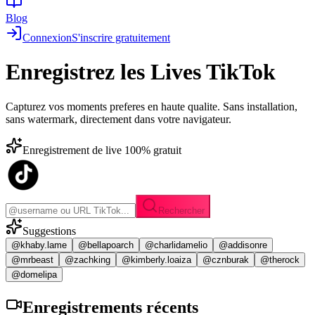
Blog
Connexion
S'inscrire gratuitement
Enregistrez les
Lives TikTok
Capturez vos moments preferes en haute qualite. Sans installation,
sans watermark, directement dans votre navigateur.
Enregistrement de live 100% gratuit
Rechercher
Suggestions
@khaby.lame
@bellapoarch
@charlidamelio
@addisonre
@mrbeast
@zachking
@kimberly.loaiza
@cznburak
@therock
@domelipa
Enregistrements
récents