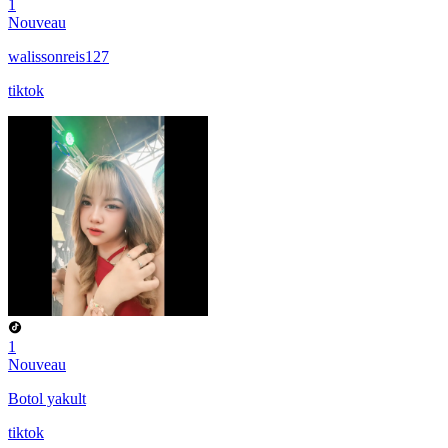
1
Nouveau
walissonreis127
tiktok
1
Nouveau
Botol yakult
tiktok