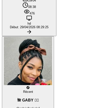
29/04
08:38
476
hd
Début: 29/04/2026 08:29:25
Récent
🌺 GABY ❤️‍🔥