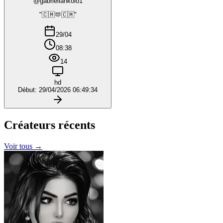
@gabriellankolo1
"🇨🇲🫶🇨🇲"
29/04
08:38
14
hd
Début: 29/04/2026 06:49:34
Créateurs
récents
Voir tous →