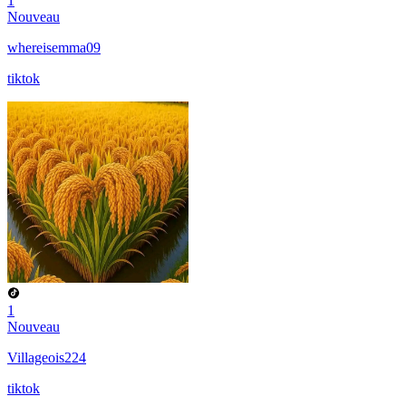
1
Nouveau
whereisemma09
tiktok
1
Nouveau
Villageois224
tiktok