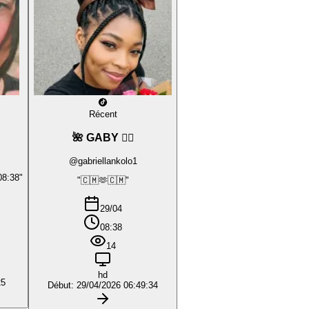
Récent
🌺 GABY ❤️‍🔥
@gabriellankolo1
08:38"
"🇨🇲🫶🇨🇲"
29/04
08:38
14
hd
25
Début: 29/04/2026 06:49:34