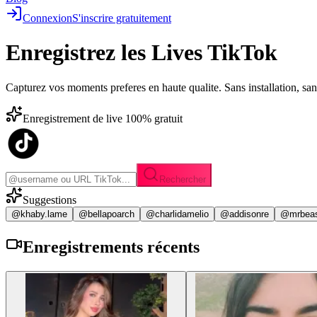
Connexion
S'inscrire gratuitement
Enregistrez les
Lives TikTok
Capturez vos moments preferes en haute qualite. Sans installation, sa
Enregistrement de live 100% gratuit
Rechercher
Suggestions
@khaby.lame
@bellapoarch
@charlidamelio
@addisonre
@mrbea
Enregistrements
récents