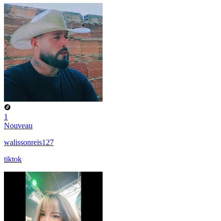
1
Nouveau
walissonreis127
tiktok