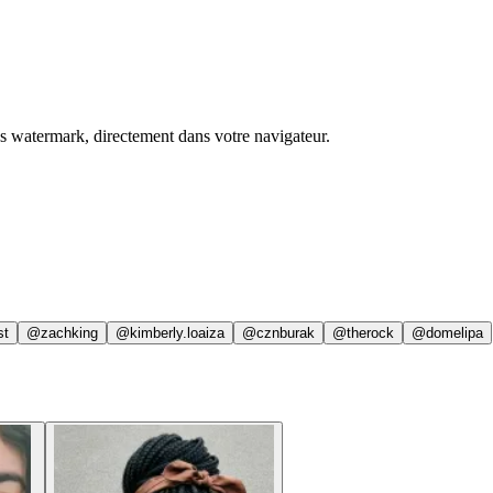
ns watermark, directement dans votre navigateur.
st
@zachking
@kimberly.loaiza
@cznburak
@therock
@domelipa