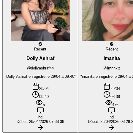
Récent
Récent
Dolly Ashraf
imanita
@dollyashraf44
@imnnktt
"Dolly Ashraf enregistré le 29/04 à 09:40"
"imanita enregistré le 29/04 à 
29/04
29/04
09:40
08:38
5
476
hd
hd
Début: 29/04/2026 07:38:38
Début: 29/04/2026 08:29: