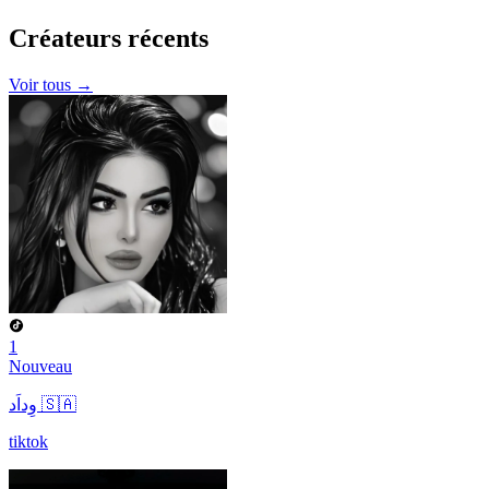
Créateurs
récents
Voir tous →
1
Nouveau
وِداَد 🇸🇦
tiktok