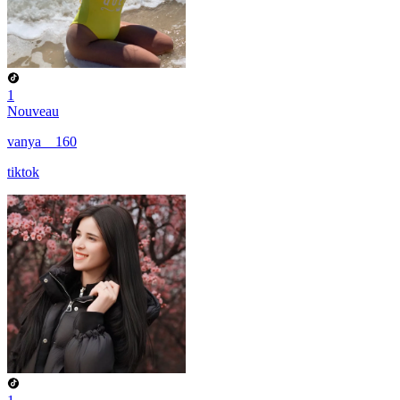
1
Nouveau
vanya__160
tiktok