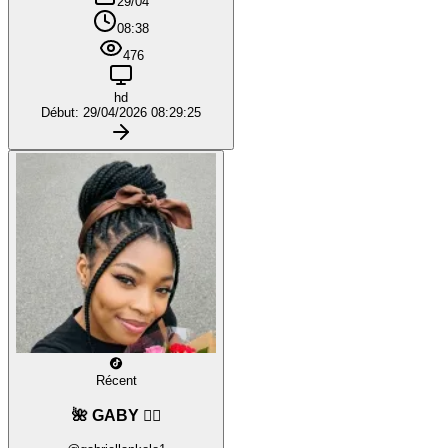
29/04
08:38
476
hd
Début: 29/04/2026 08:29:25
Récent
🌺 GABY ❤️‍🔥