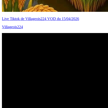
Live Tiktok de Villageois224 VOD du 15/04/2026
Villageois224