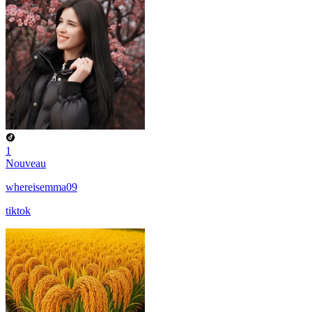
1
Nouveau
whereisemma09
tiktok