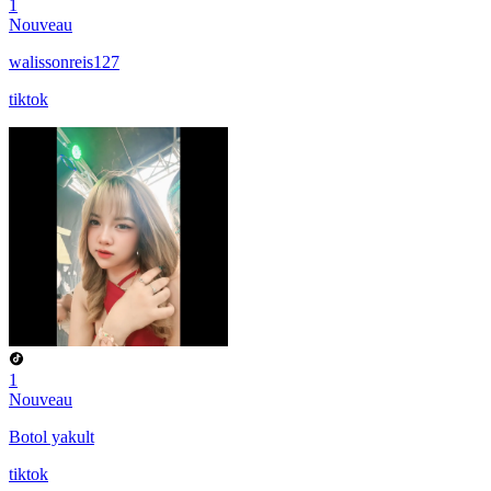
1
Nouveau
walissonreis127
tiktok
1
Nouveau
Botol yakult
tiktok