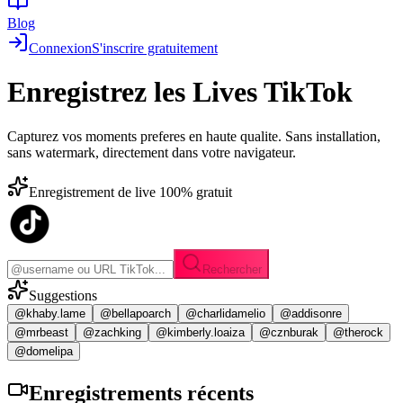
Blog
Connexion
S'inscrire gratuitement
Enregistrez les
Lives TikTok
Capturez vos moments preferes en haute qualite. Sans installation,
sans watermark, directement dans votre navigateur.
Enregistrement de live 100% gratuit
Rechercher
Suggestions
@khaby.lame
@bellapoarch
@charlidamelio
@addisonre
@mrbeast
@zachking
@kimberly.loaiza
@cznburak
@therock
@domelipa
Enregistrements
récents