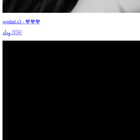
wedad.s3 - 💙💙💙
وِداَد 🇸🇦