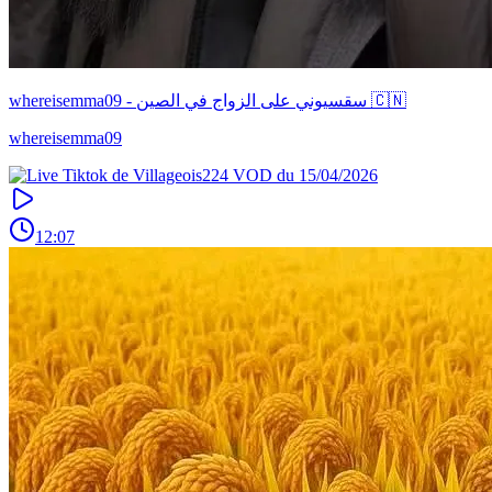
whereisemma09 - سقسيوني على الزواج في الصين 🇨🇳
whereisemma09
12:07