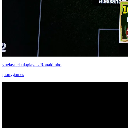
vuelavuelaalaplaya - Ronaldinho
jhonygames