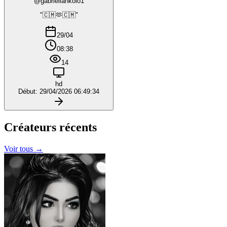
@gabriellankolo1
"🇨🇲🫶🇨🇲"
29/04
08:38
14
hd
Début: 29/04/2026 06:49:34
Créateurs
récents
Voir tous →