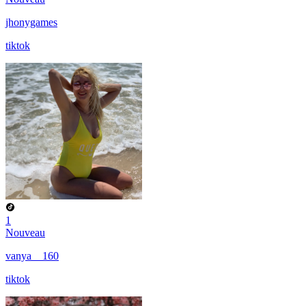
jhonygames
tiktok
1
Nouveau
vanya__160
tiktok