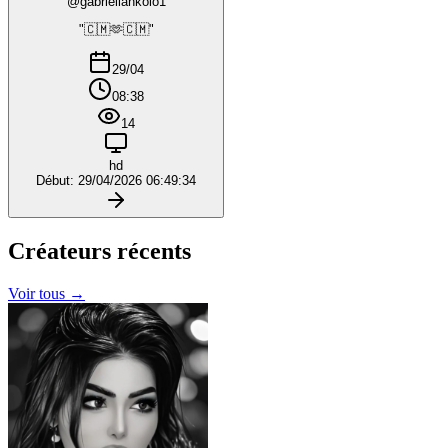
@gabriellankolo1
"🇨🇲🫶🇨🇲"
29/04
08:38
14
hd
Début: 29/04/2026 06:49:34
Créateurs
récents
Voir tous →