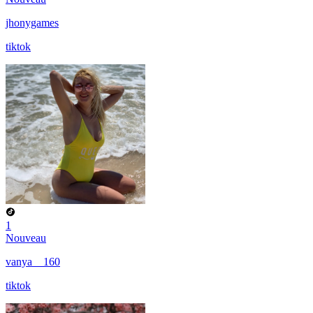
jhonygames
tiktok
1
Nouveau
vanya__160
tiktok