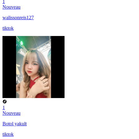
1
Nouveau
walissonreis127
tiktok
1
Nouveau
Botol yakult
tiktok