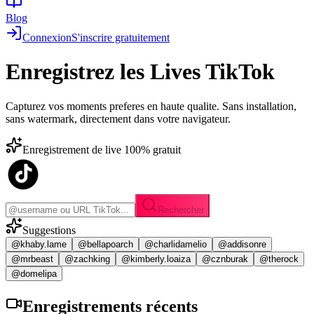
Blog
Connexion
S'inscrire gratuitement
Enregistrez les
Lives TikTok
Capturez vos moments preferes en haute qualite. Sans installation,
sans watermark, directement dans votre navigateur.
Enregistrement de live 100% gratuit
Rechercher
Suggestions
@khaby.lame
@bellapoarch
@charlidamelio
@addisonre
@mrbeast
@zachking
@kimberly.loaiza
@cznburak
@therock
@domelipa
Enregistrements
récents