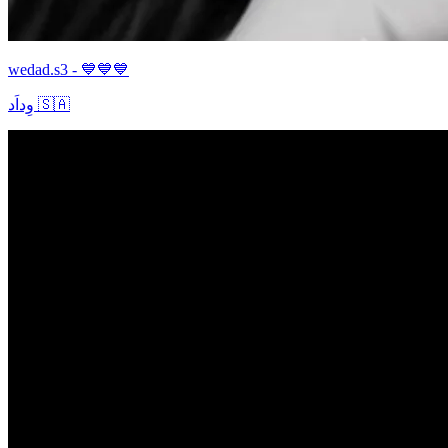
wedad.s3 - 💙💙💙
وِداَد 🇸🇦