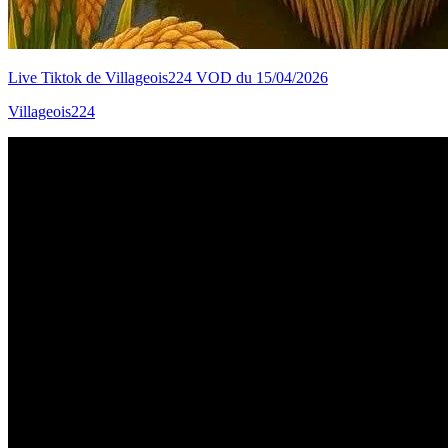
Live Tiktok de Villageois224 VOD du 15/04/2026
Villageois224