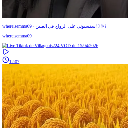
whereisemma09 - سقسيوني على الزواج في الصين 🇨🇳
whereisemma09
12:07