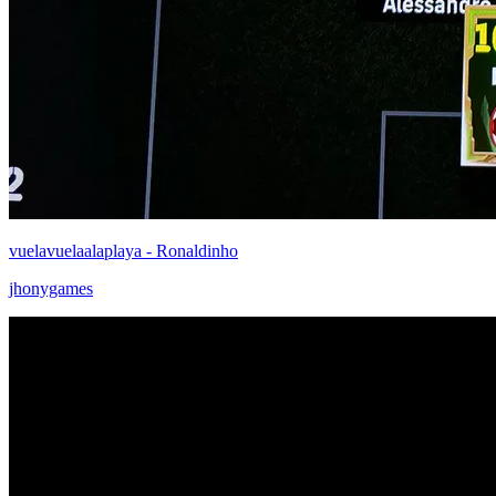
vuelavuelaalaplaya - Ronaldinho
jhonygames