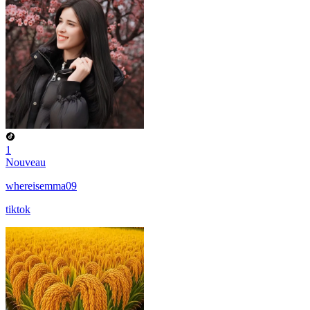
1
Nouveau
whereisemma09
tiktok