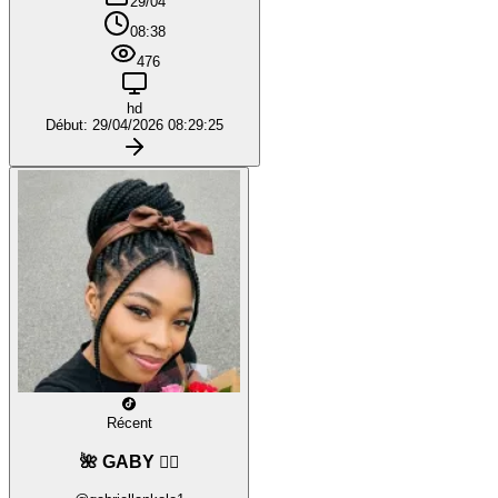
29/04
08:38
476
hd
Début: 29/04/2026 08:29:25
Récent
🌺 GABY ❤️‍🔥