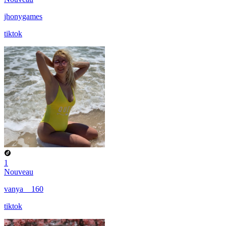
jhonygames
tiktok
1
Nouveau
vanya__160
tiktok