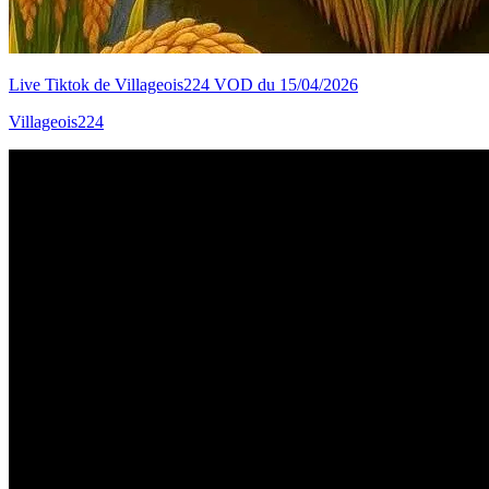
Live Tiktok de Villageois224 VOD du 15/04/2026
Villageois224