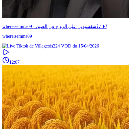
whereisemma09 - سقسيوني على الزواج في الصين 🇨🇳
whereisemma09
12:07