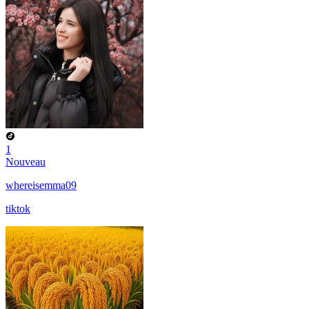
1
Nouveau
whereisemma09
tiktok