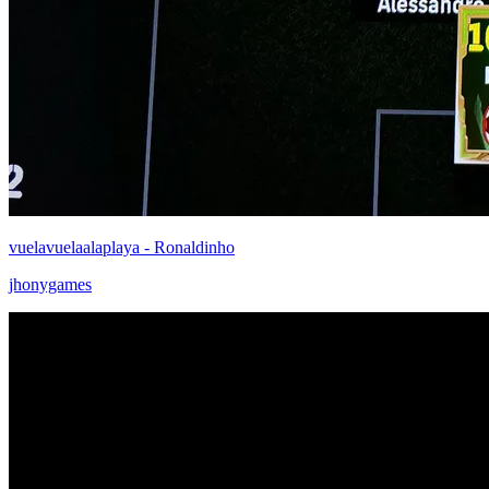
vuelavuelaalaplaya - Ronaldinho
jhonygames