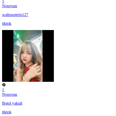
1
Nouveau
walissonreis127
tiktok
1
Nouveau
Botol yakult
tiktok