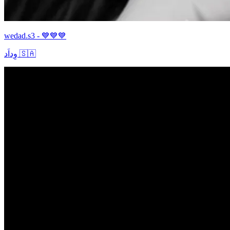
wedad.s3 - 💙💙💙
وِداَد 🇸🇦