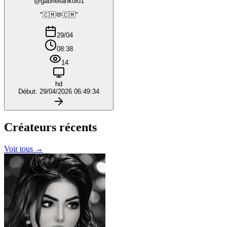
@gabriellankolo1
"🇨🇲🫶🇨🇲"
29/04
08:38
14
hd
Début: 29/04/2026 06:49:34
Créateurs
récents
Voir tous →