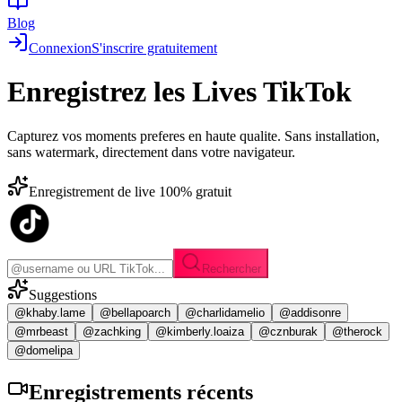
Blog
Connexion
S'inscrire gratuitement
Enregistrez les
Lives TikTok
Capturez vos moments preferes en haute qualite. Sans installation,
sans watermark, directement dans votre navigateur.
Enregistrement de live 100% gratuit
Rechercher
Suggestions
@khaby.lame
@bellapoarch
@charlidamelio
@addisonre
@mrbeast
@zachking
@kimberly.loaiza
@cznburak
@therock
@domelipa
Enregistrements
récents