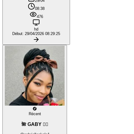
29/04
08:38
476
hd
Début: 29/04/2026 08:29:25
Récent
🌺 GABY ❤️‍🔥