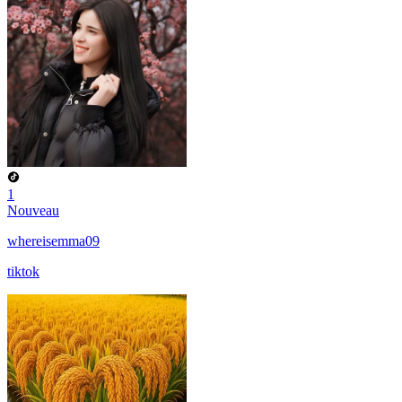
1
Nouveau
whereisemma09
tiktok