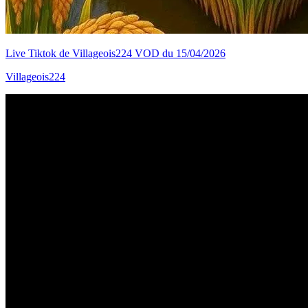
Live Tiktok de Villageois224 VOD du 15/04/2026
Villageois224