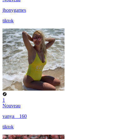
jhonygames
tiktok
1
Nouveau
vanya__160
tiktok