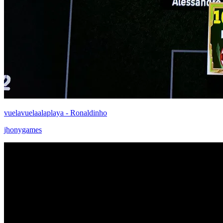
vuelavuelaalaplaya - Ronaldinho
jhonygames