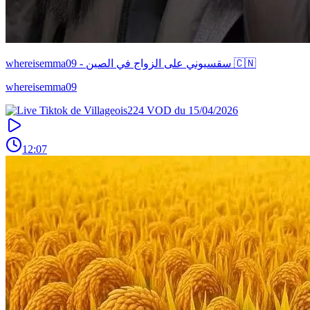
whereisemma09 - سقسيوني على الزواج في الصين 🇨🇳
whereisemma09
12:07