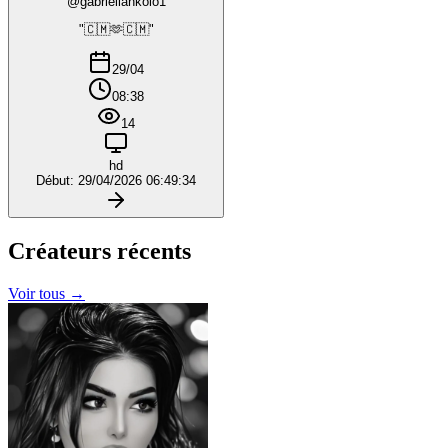
@gabriellankolo1
"🇨🇲🫶🇨🇲"
29/04
08:38
14
hd
Début: 29/04/2026 06:49:34
Créateurs
récents
Voir tous →