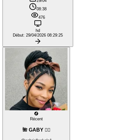
29/04
08:38
476
hd
Début: 29/04/2026 08:29:25
Récent
🌺 GABY ❤️‍🔥