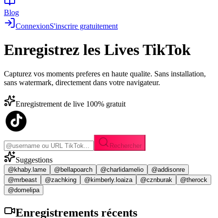
Blog
Connexion
S'inscrire gratuitement
Enregistrez les
Lives TikTok
Capturez vos moments preferes en haute qualite. Sans installation,
sans watermark, directement dans votre navigateur.
Enregistrement de live 100% gratuit
Rechercher
Suggestions
@khaby.lame
@bellapoarch
@charlidamelio
@addisonre
@mrbeast
@zachking
@kimberly.loaiza
@cznburak
@therock
@domelipa
Enregistrements
récents