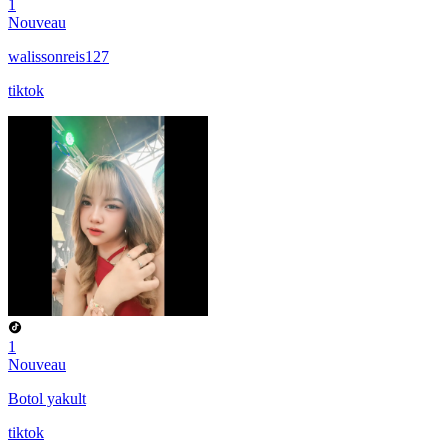
1
Nouveau
walissonreis127
tiktok
1
Nouveau
Botol yakult
tiktok