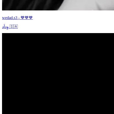
wedad.s3 - 💙💙💙
وِداَد 🇸🇦