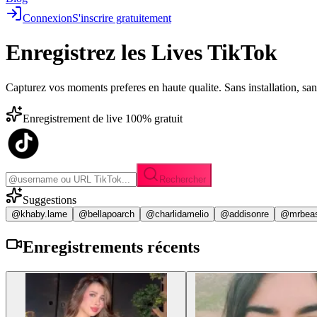
Connexion
S'inscrire gratuitement
Enregistrez les
Lives TikTok
Capturez vos moments preferes en haute qualite. Sans installation, sa
Enregistrement de live 100% gratuit
Rechercher
Suggestions
@khaby.lame
@bellapoarch
@charlidamelio
@addisonre
@mrbea
Enregistrements
récents