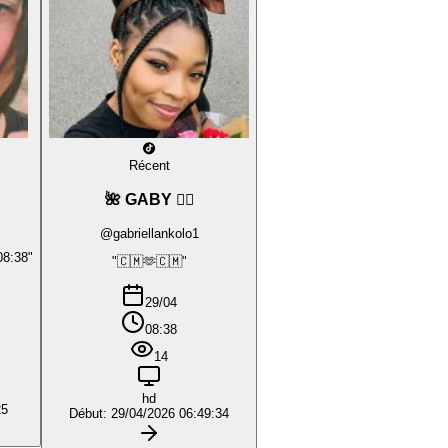
Récent
🌺 GABY ❤️‍🔥
@gabriellankolo1
08:38"
"🇨🇲🫶🇨🇲"
29/04
08:38
14
hd
25
Début: 29/04/2026 06:49:34