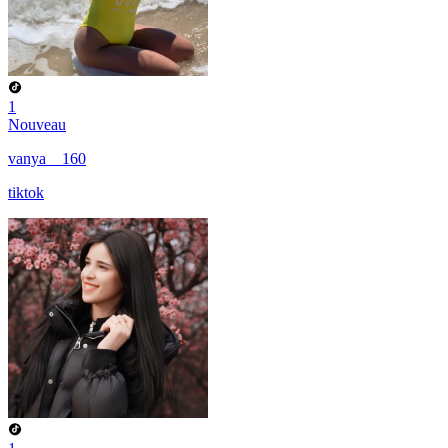
1
Nouveau
vanya__160
tiktok