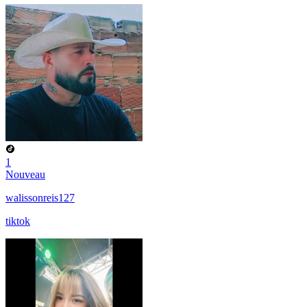
1
Nouveau
walissonreis127
tiktok