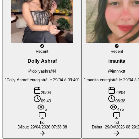
Récent
Récent
Dolly Ashraf
imanita
@dollyashraf44
@imnnktt
"Dolly Ashraf enregistré le 29/04 à 09:40"
"imanita enregistré le 29/04 à 
29/04
29/04
09:40
08:38
5
476
hd
hd
Début: 29/04/2026 07:38:38
Début: 29/04/2026 08:29: