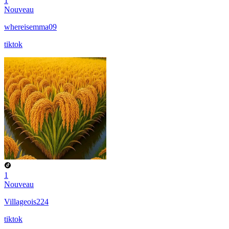
1
Nouveau
whereisemma09
tiktok
1
Nouveau
Villageois224
tiktok