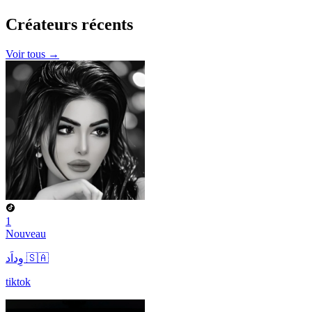
Créateurs
récents
Voir tous →
1
Nouveau
وِداَد 🇸🇦
tiktok