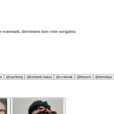
ns watermark, directement dans votre navigateur.
st
@zachking
@kimberly.loaiza
@cznburak
@therock
@domelipa