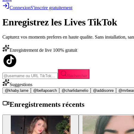
Connexion
S'inscrire gratuitement
Enregistrez les
Lives TikTok
Capturez vos moments preferes en haute qualite. Sans installation, sa
Enregistrement de live 100% gratuit
Rechercher
Suggestions
@khaby.lame
@bellapoarch
@charlidamelio
@addisonre
@mrbea
Enregistrements
récents