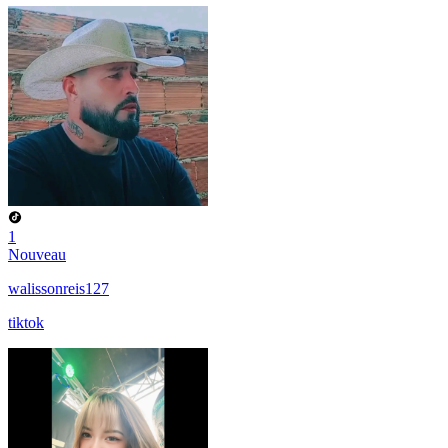
1
Nouveau
walissonreis127
tiktok