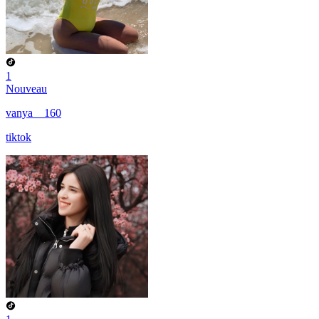
1
Nouveau
vanya__160
tiktok