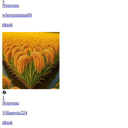
1
Nouveau
whereisemma09
tiktok
1
Nouveau
Villageois224
tiktok