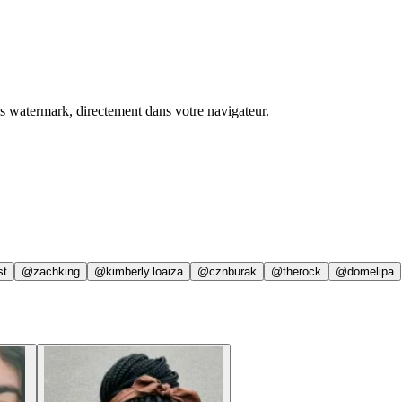
ns watermark, directement dans votre navigateur.
st
@zachking
@kimberly.loaiza
@cznburak
@therock
@domelipa