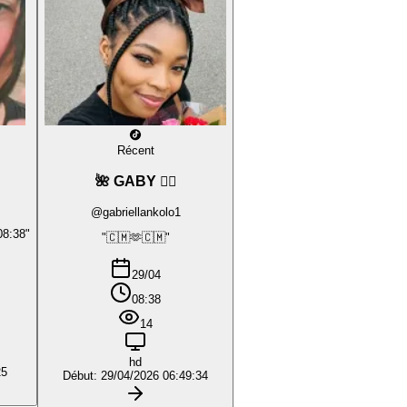
Récent
🌺 GABY ❤️‍🔥
@gabriellankolo1
08:38"
"🇨🇲🫶🇨🇲"
29/04
08:38
14
hd
25
Début: 29/04/2026 06:49:34