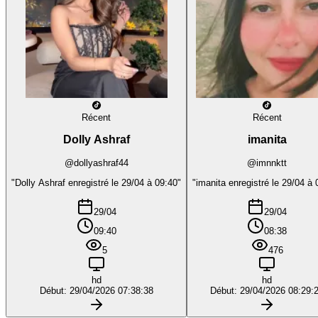
Récent
Récent
Dolly Ashraf
imanita
@dollyashraf44
@imnnktt
"Dolly Ashraf enregistré le 29/04 à 09:40"
"imanita enregistré le 29/04 à 
29/04
29/04
09:40
08:38
5
476
hd
hd
Début: 29/04/2026 07:38:38
Début: 29/04/2026 08:29: