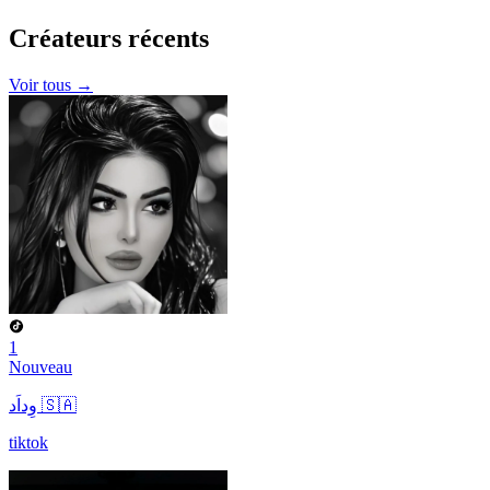
Créateurs
récents
Voir tous →
1
Nouveau
وِداَد 🇸🇦
tiktok