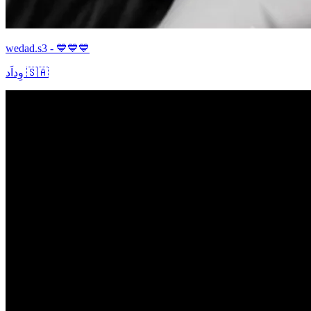
wedad.s3 - 💙💙💙
وِداَد 🇸🇦