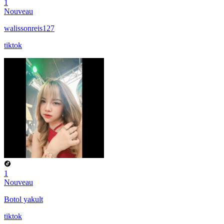
1
Nouveau
walissonreis127
tiktok
1
Nouveau
Botol yakult
tiktok