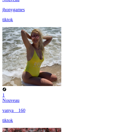
jhonygames
tiktok
1
Nouveau
vanya__160
tiktok