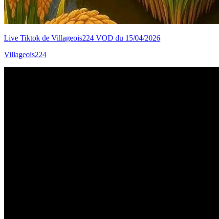
Live Tiktok de Villageois224 VOD du 15/04/2026
Villageois224