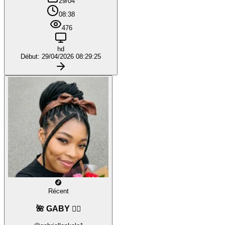
29/04
08:38
476
hd
Début: 29/04/2026 08:29:25
Récent
🌺 GABY ❤️‍🔥