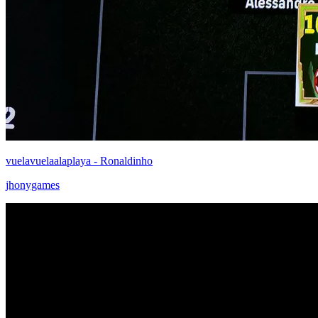
vuelavuelaalaplaya - Ronaldinho
jhonygames