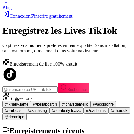
Blog
Connexion
S'inscrire gratuitement
Enregistrez les
Lives TikTok
Capturez vos moments preferes en haute qualite. Sans installation,
sans watermark, directement dans votre navigateur.
Enregistrement de live 100% gratuit
Rechercher
Suggestions
@khaby.lame
@bellapoarch
@charlidamelio
@addisonre
@mrbeast
@zachking
@kimberly.loaiza
@cznburak
@therock
@domelipa
Enregistrements
récents