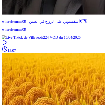
whereisemma09 - سقسيوني على الزواج في الصين 🇨🇳
whereisemma09
12:07