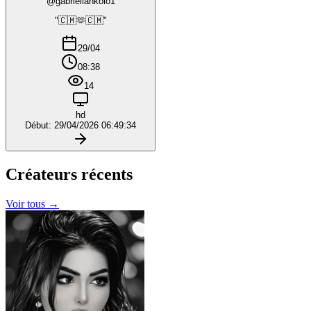
@gabriellankolo1
"🇨🇲🫶🇨🇲"
29/04
08:38
14
hd
Début: 29/04/2026 06:49:34
Créateurs
récents
Voir tous →