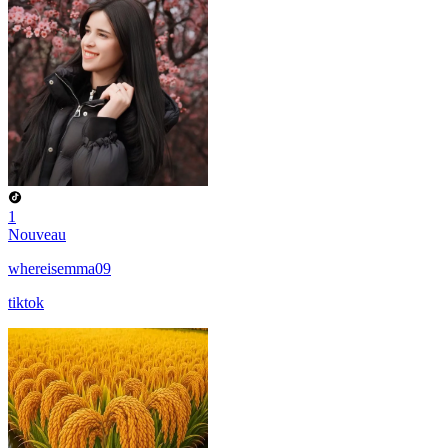
1
Nouveau
whereisemma09
tiktok