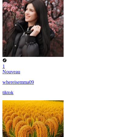
1
Nouveau
whereisemma09
tiktok