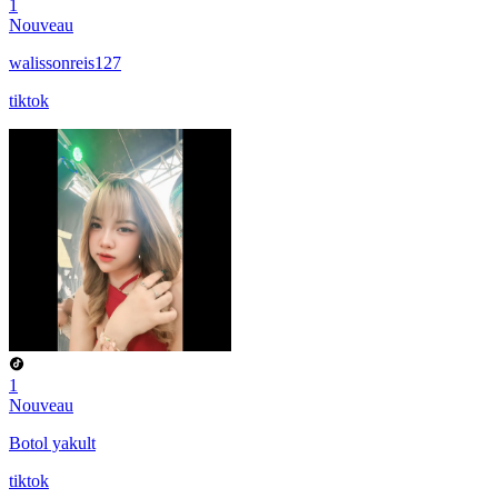
1
Nouveau
walissonreis127
tiktok
1
Nouveau
Botol yakult
tiktok