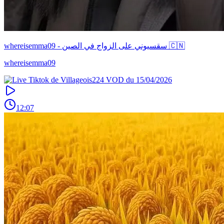
whereisemma09 - سقسيوني على الزواج في الصين 🇨🇳
whereisemma09
12:07