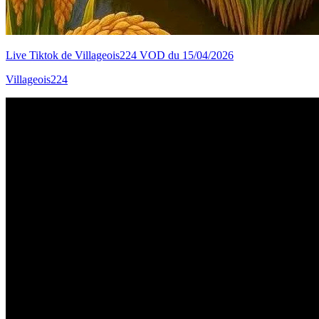
Live Tiktok de Villageois224 VOD du 15/04/2026
Villageois224