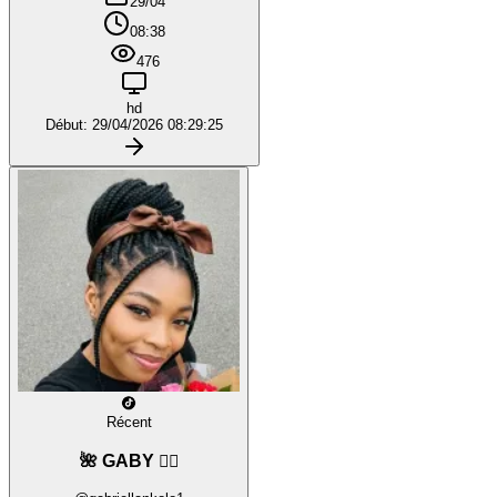
29/04
08:38
476
hd
Début: 29/04/2026 08:29:25
Récent
🌺 GABY ❤️‍🔥