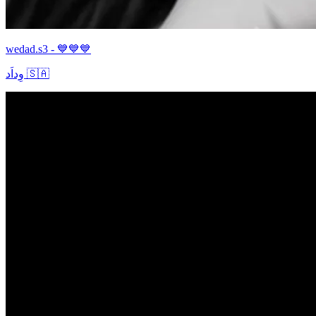
wedad.s3 - 💙💙💙
وِداَد 🇸🇦