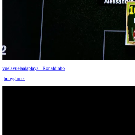
vuelavuelaalaplaya - Ronaldinho
jhonygames