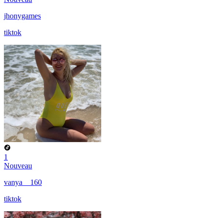
jhonygames
tiktok
1
Nouveau
vanya__160
tiktok