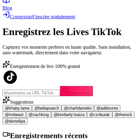
Blog
Connexion
S'inscrire gratuitement
Enregistrez les
Lives TikTok
Capturez vos moments preferes en haute qualite. Sans installation,
sans watermark, directement dans votre navigateur.
Enregistrement de live 100% gratuit
Rechercher
Suggestions
@khaby.lame
@bellapoarch
@charlidamelio
@addisonre
@mrbeast
@zachking
@kimberly.loaiza
@cznburak
@therock
@domelipa
Enregistrements
récents