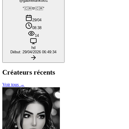
@gabriellankolo1
"🇨🇲🫶🇨🇲"
29/04
08:38
14
hd
Début: 29/04/2026 06:49:34
Créateurs
récents
Voir tous →