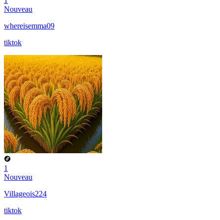
1
Nouveau
whereisemma09
tiktok
1
Nouveau
Villageois224
tiktok