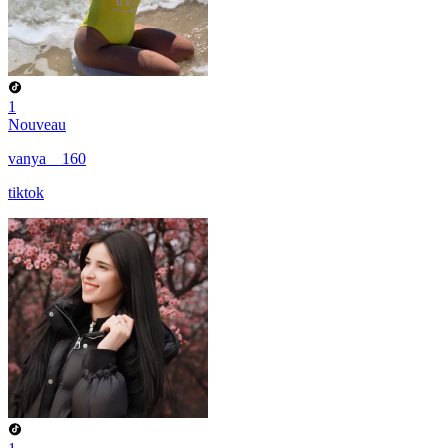
1
Nouveau
vanya__160
tiktok