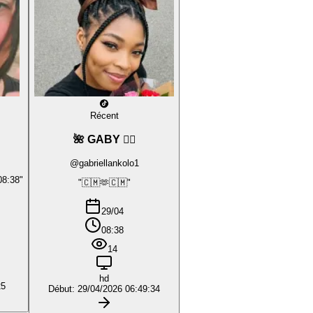
Récent
🌺 GABY ❤️‍🔥
@gabriellankolo1
08:38"
"🇨🇲🫶🇨🇲"
29/04
08:38
14
hd
25
Début: 29/04/2026 06:49:34