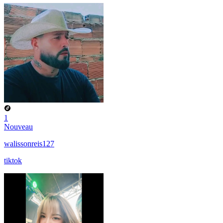
1
Nouveau
walissonreis127
tiktok