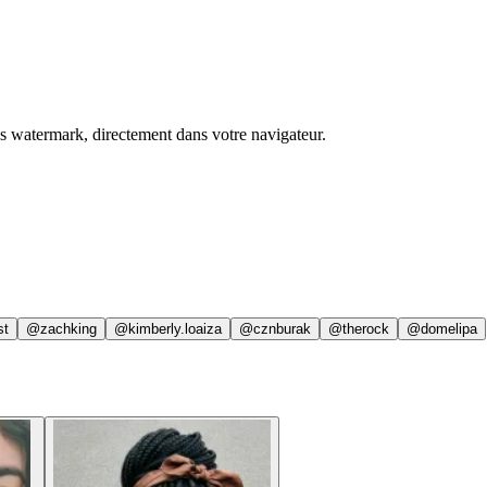
ns watermark, directement dans votre navigateur.
st
@zachking
@kimberly.loaiza
@cznburak
@therock
@domelipa