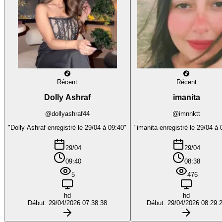
Récent
Récent
Dolly Ashraf
imanita
@dollyashraf44
@imnnktt
"Dolly Ashraf enregistré le 29/04 à 09:40"
"imanita enregistré le 29/04 à 
29/04
29/04
09:40
08:38
5
476
hd
hd
Début: 29/04/2026 07:38:38
Début: 29/04/2026 08:29: