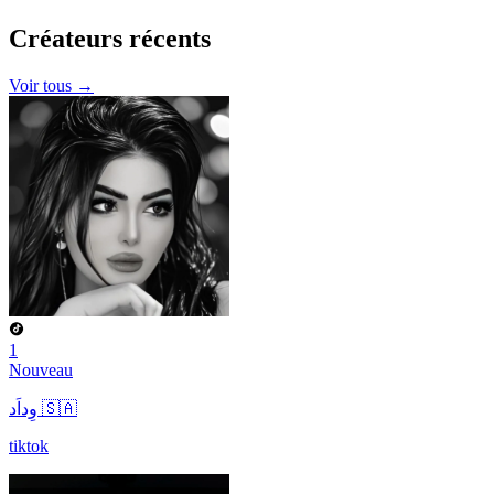
Créateurs
récents
Voir tous →
1
Nouveau
وِداَد 🇸🇦
tiktok