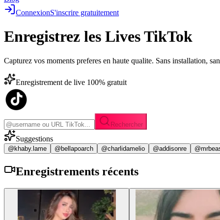
Connexion
S'inscrire gratuitement
Enregistrez les
Lives TikTok
Capturez vos moments preferes en haute qualite. Sans installation, sa
Enregistrement de live 100% gratuit
Rechercher
Suggestions
@khaby.lame
@bellapoarch
@charlidamelio
@addisonre
@mrbea
Enregistrements
récents