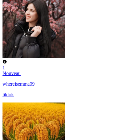
1
Nouveau
whereisemma09
tiktok