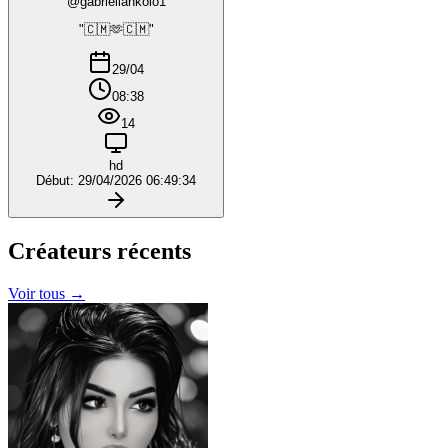
@gabriellankolo1
"🇨🇲🫶🇨🇲"
29/04
08:38
14
hd
Début: 29/04/2026 06:49:34
Créateurs
récents
Voir tous →