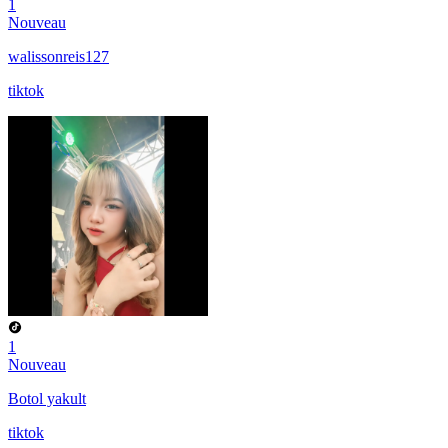
1
Nouveau
walissonreis127
tiktok
1
Nouveau
Botol yakult
tiktok