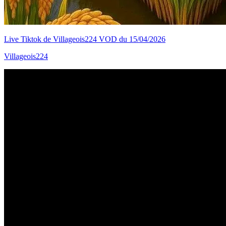
Live Tiktok de Villageois224 VOD du 15/04/2026
Villageois224