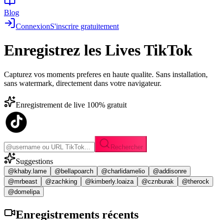
Blog
Connexion
S'inscrire gratuitement
Enregistrez les
Lives TikTok
Capturez vos moments preferes en haute qualite. Sans installation,
sans watermark, directement dans votre navigateur.
Enregistrement de live 100% gratuit
Rechercher
Suggestions
@khaby.lame
@bellapoarch
@charlidamelio
@addisonre
@mrbeast
@zachking
@kimberly.loaiza
@cznburak
@therock
@domelipa
Enregistrements
récents