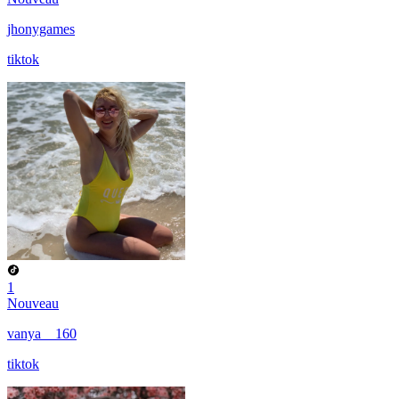
jhonygames
tiktok
1
Nouveau
vanya__160
tiktok