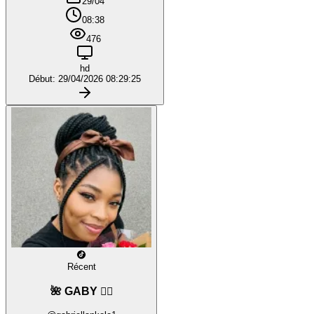
29/04
08:38
476
hd
Début: 29/04/2026 08:29:25
Récent
🌺 GABY ❤️‍🔥