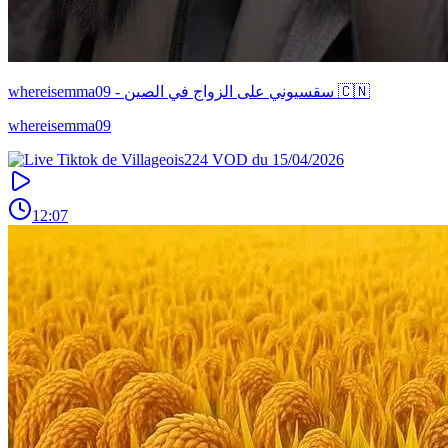
whereisemma09 - سقسيوني على الزواج في الصين 🇨🇳
whereisemma09
12:07