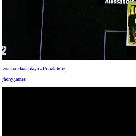
vuelavuelaalaplaya - Ronaldinho
jhonygames