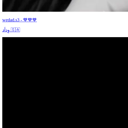
wedad.s3 - 💙💙💙
وِداَد 🇸🇦