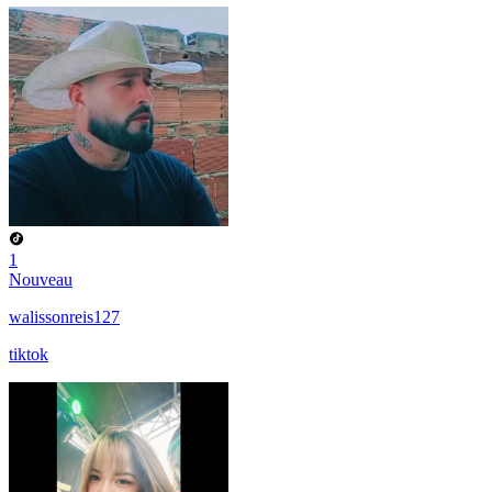
1
Nouveau
walissonreis127
tiktok