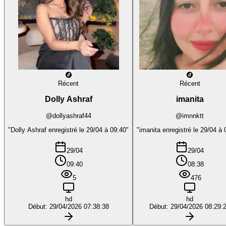
Récent
Récent
Dolly Ashraf
imanita
@dollyashraf44
@imnnktt
"Dolly Ashraf enregistré le 29/04 à 09:40"
"imanita enregistré le 29/04 à 
29/04
29/04
09:40
08:38
5
476
hd
hd
Début: 29/04/2026 07:38:38
Début: 29/04/2026 08:29: