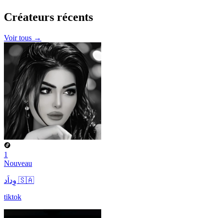
Créateurs
récents
Voir tous →
1
Nouveau
وِداَد 🇸🇦
tiktok