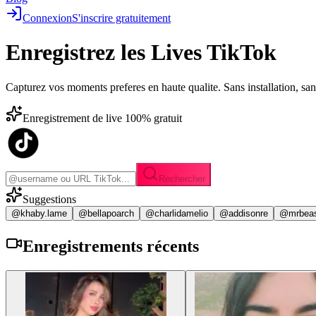
Connexion
S'inscrire gratuitement
Enregistrez les
Lives TikTok
Capturez vos moments preferes en haute qualite. Sans installation, sa
Enregistrement de live 100% gratuit
Rechercher
Suggestions
@khaby.lame
@bellapoarch
@charlidamelio
@addisonre
@mrbea
Enregistrements
récents