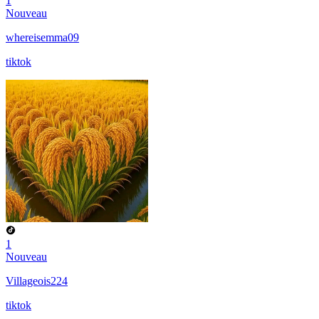
1
Nouveau
whereisemma09
tiktok
1
Nouveau
Villageois224
tiktok