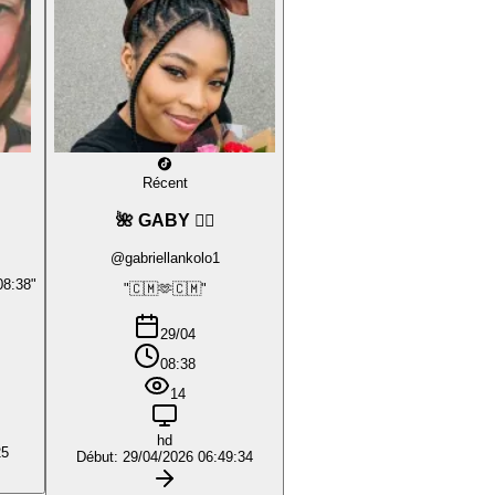
Récent
🌺 GABY ❤️‍🔥
@gabriellankolo1
08:38"
"🇨🇲🫶🇨🇲"
29/04
08:38
14
hd
25
Début: 29/04/2026 06:49:34