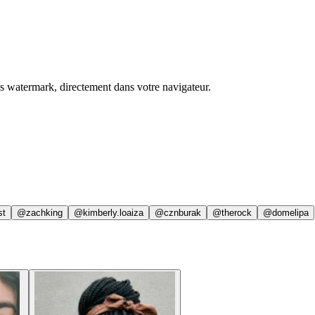
ns watermark, directement dans votre navigateur.
st
@zachking
@kimberly.loaiza
@cznburak
@therock
@domelipa