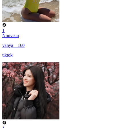
1
Nouveau
vanya__160
tiktok