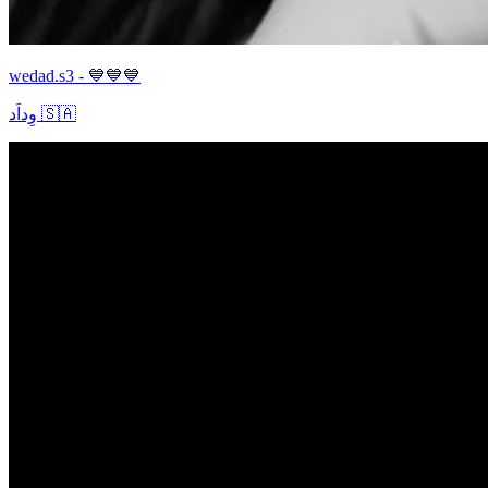
wedad.s3 - 💙💙💙
وِداَد 🇸🇦