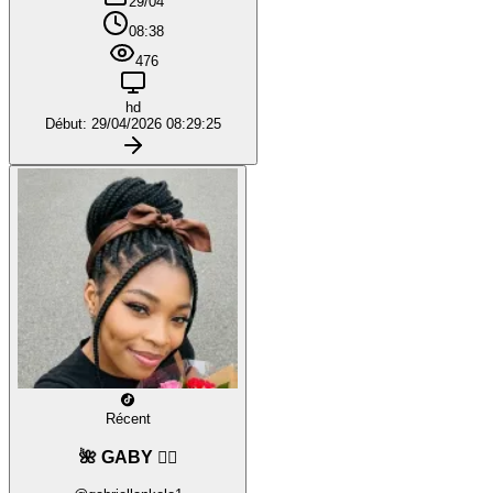
29/04
08:38
476
hd
Début: 29/04/2026 08:29:25
Récent
🌺 GABY ❤️‍🔥