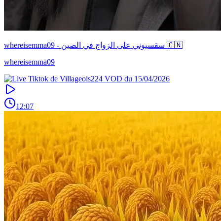
whereisemma09 - سقسيوني على الزواج في الصين 🇨🇳
whereisemma09
12:07