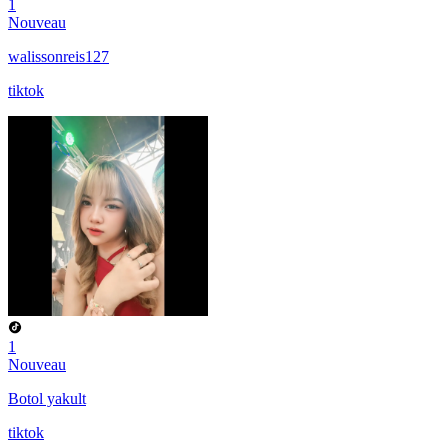
1
Nouveau
walissonreis127
tiktok
1
Nouveau
Botol yakult
tiktok