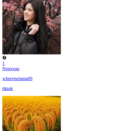
1
Nouveau
whereisemma09
tiktok