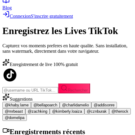
Blog
Connexion
S'inscrire gratuitement
Enregistrez les
Lives TikTok
Capturez vos moments preferes en haute qualite. Sans installation,
sans watermark, directement dans votre navigateur.
Enregistrement de live 100% gratuit
Rechercher
Suggestions
@khaby.lame
@bellapoarch
@charlidamelio
@addisonre
@mrbeast
@zachking
@kimberly.loaiza
@cznburak
@therock
@domelipa
Enregistrements
récents