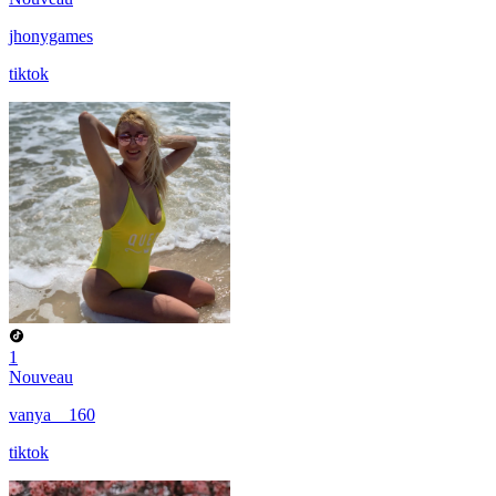
jhonygames
tiktok
1
Nouveau
vanya__160
tiktok