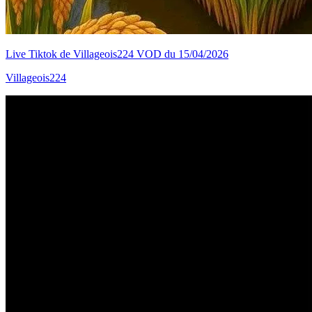
Live Tiktok de Villageois224 VOD du 15/04/2026
Villageois224