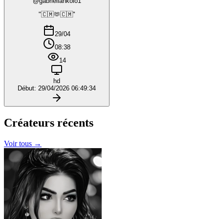
@gabriellankolo1
"🇨🇲🫶🇨🇲"
29/04
08:38
14
hd
Début: 29/04/2026 06:49:34
Créateurs
récents
Voir tous →