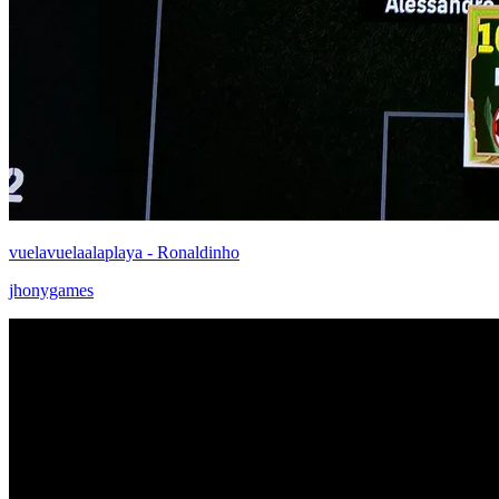
vuelavuelaalaplaya - Ronaldinho
jhonygames