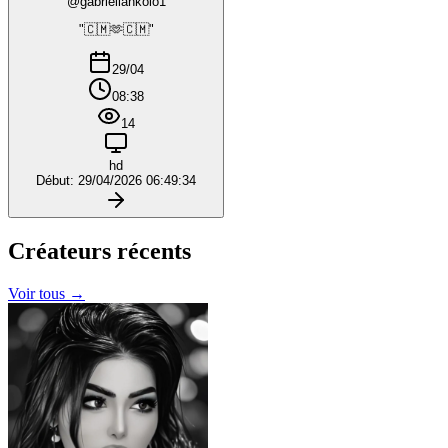
@gabriellankolo1
"🇨🇲🫶🇨🇲"
29/04
08:38
14
hd
Début: 29/04/2026 06:49:34
Créateurs
récents
Voir tous →