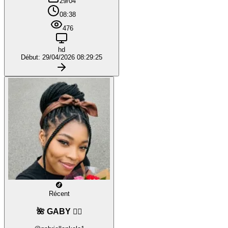
29/04
08:38
476
hd
Début: 29/04/2026 08:29:25
Récent
🌺 GABY ❤️‍🔥