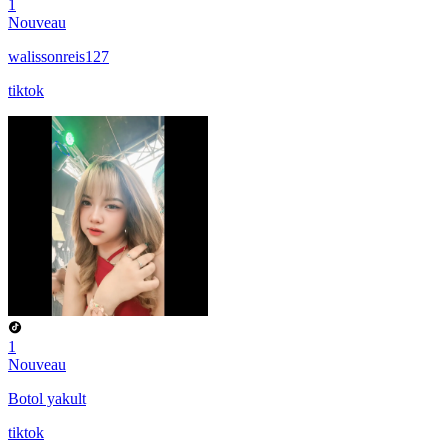
1
Nouveau
walissonreis127
tiktok
1
Nouveau
Botol yakult
tiktok