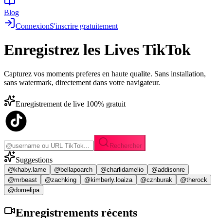
Blog
Connexion
S'inscrire gratuitement
Enregistrez les
Lives TikTok
Capturez vos moments preferes en haute qualite. Sans installation,
sans watermark, directement dans votre navigateur.
Enregistrement de live 100% gratuit
Rechercher
Suggestions
@khaby.lame
@bellapoarch
@charlidamelio
@addisonre
@mrbeast
@zachking
@kimberly.loaiza
@cznburak
@therock
@domelipa
Enregistrements
récents