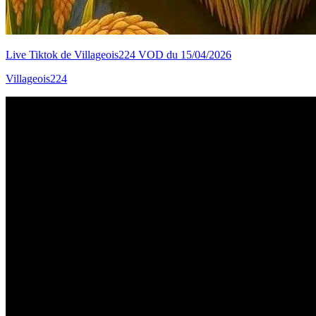
Live Tiktok de Villageois224 VOD du 15/04/2026
Villageois224