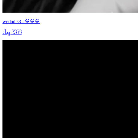
wedad.s3 - 💙💙💙
وِداَد 🇸🇦