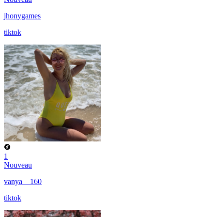
jhonygames
tiktok
1
Nouveau
vanya__160
tiktok