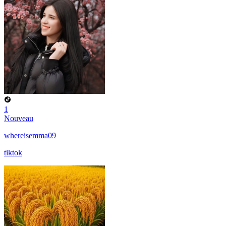
1
Nouveau
whereisemma09
tiktok