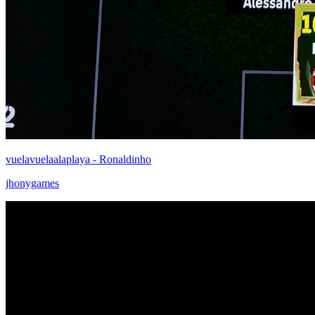
vuelavuelaalaplaya - Ronaldinho
jhonygames