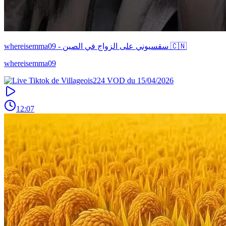
whereisemma09 - سقسيوني على الزواج في الصين 🇨🇳
whereisemma09
12:07