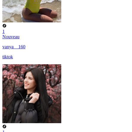
1
Nouveau
vanya__160
tiktok