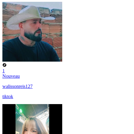
1
Nouveau
walissonreis127
tiktok