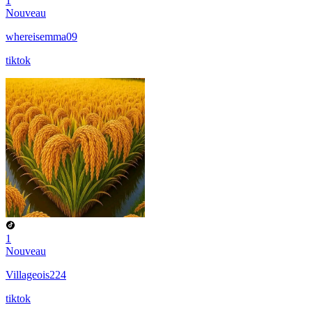
1
Nouveau
whereisemma09
tiktok
1
Nouveau
Villageois224
tiktok