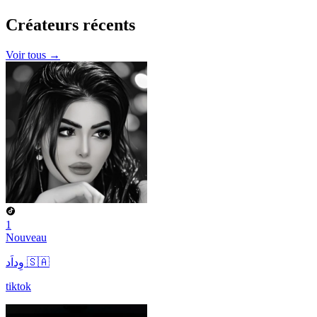
Créateurs
récents
Voir tous →
1
Nouveau
وِداَد 🇸🇦
tiktok