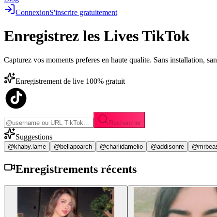
Connexion
S'inscrire gratuitement
Enregistrez les
Lives TikTok
Capturez vos moments preferes en haute qualite. Sans installation, sa
Enregistrement de live 100% gratuit
Rechercher
Suggestions
@khaby.lame
@bellapoarch
@charlidamelio
@addisonre
@mrbea
Enregistrements
récents