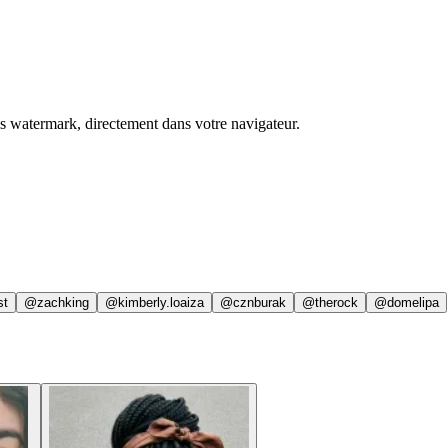
ns watermark, directement dans votre navigateur.
st
@zachking
@kimberly.loaiza
@cznburak
@therock
@domelipa