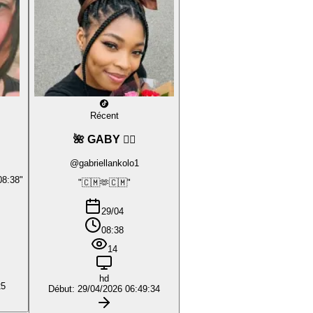
Récent
🌺 GABY ❤️‍🔥
@gabriellankolo1
08:38"
"🇨🇲🫶🇨🇲"
29/04
08:38
14
hd
25
Début: 29/04/2026 06:49:34