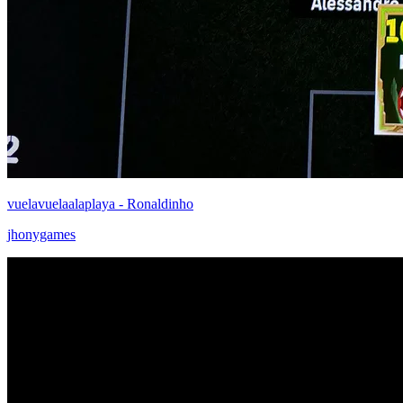
vuelavuelaalaplaya - Ronaldinho
jhonygames