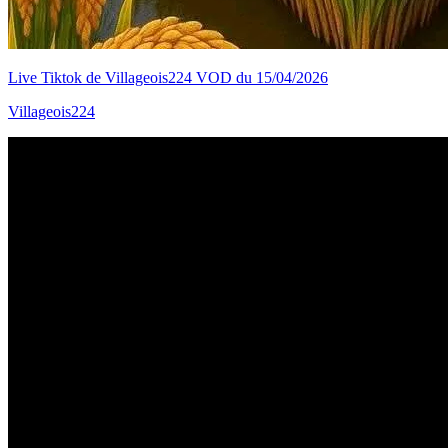
Live Tiktok de Villageois224 VOD du 15/04/2026
Villageois224