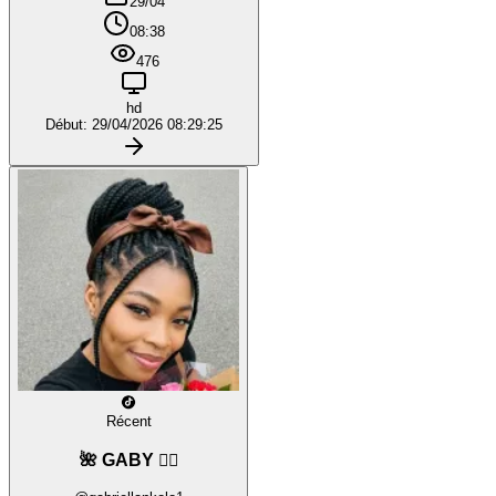
29/04
08:38
476
hd
Début: 29/04/2026 08:29:25
Récent
🌺 GABY ❤️‍🔥