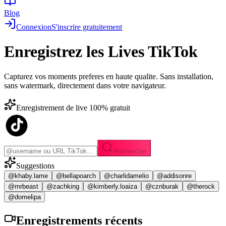
Blog
Connexion
S'inscrire gratuitement
Enregistrez les
Lives TikTok
Capturez vos moments preferes en haute qualite. Sans installation,
sans watermark, directement dans votre navigateur.
Enregistrement de live 100% gratuit
Rechercher
Suggestions
@khaby.lame
@bellapoarch
@charlidamelio
@addisonre
@mrbeast
@zachking
@kimberly.loaiza
@cznburak
@therock
@domelipa
Enregistrements
récents