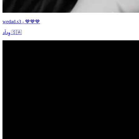
wedad.s3 - 💙💙💙
وِداَد 🇸🇦