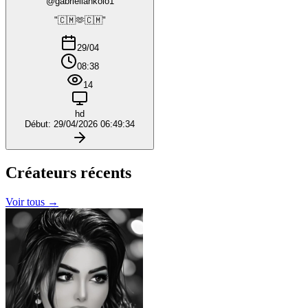
@gabriellankolo1
"🇨🇲🫶🇨🇲"
29/04
08:38
14
hd
Début: 29/04/2026 06:49:34
Créateurs
récents
Voir tous →