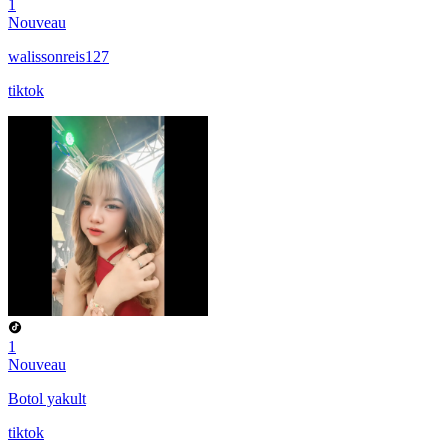
1
Nouveau
walissonreis127
tiktok
1
Nouveau
Botol yakult
tiktok