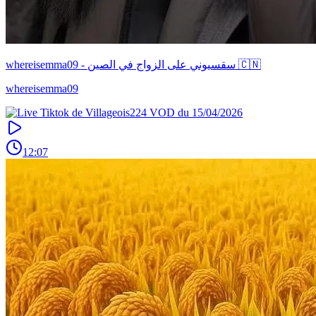
whereisemma09 - سقسيوني على الزواج في الصين 🇨🇳
whereisemma09
12:07