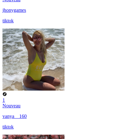
jhonygames
tiktok
1
Nouveau
vanya__160
tiktok