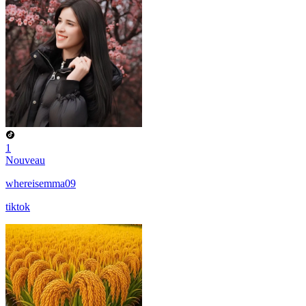
1
Nouveau
whereisemma09
tiktok