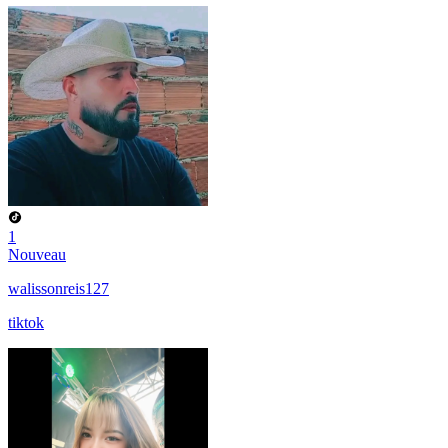
1
Nouveau
walissonreis127
tiktok