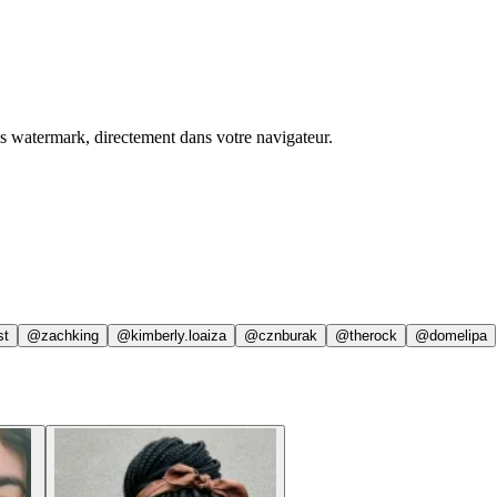
ns watermark, directement dans votre navigateur.
st
@zachking
@kimberly.loaiza
@cznburak
@therock
@domelipa