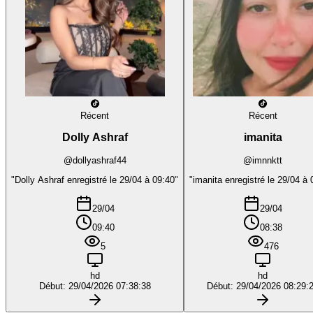
Récent
Récent
Dolly Ashraf
imanita
@dollyashraf44
@imnnktt
"Dolly Ashraf enregistré le 29/04 à 09:40"
"imanita enregistré le 29/04 à 
29/04
29/04
09:40
08:38
5
476
hd
hd
Début: 29/04/2026 07:38:38
Début: 29/04/2026 08:29: