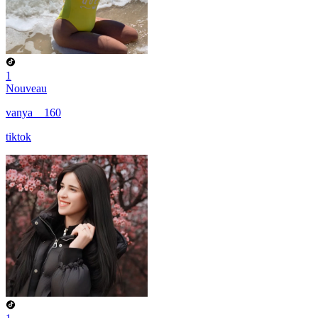
1
Nouveau
vanya__160
tiktok