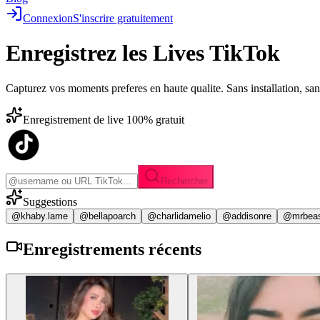
Connexion
S'inscrire gratuitement
Enregistrez les
Lives TikTok
Capturez vos moments preferes en haute qualite. Sans installation, sa
Enregistrement de live 100% gratuit
Rechercher
Suggestions
@khaby.lame
@bellapoarch
@charlidamelio
@addisonre
@mrbea
Enregistrements
récents