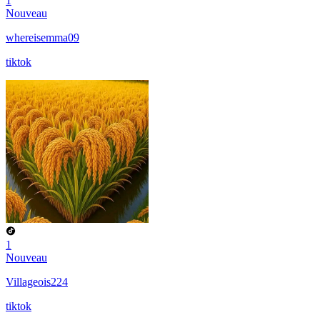
1
Nouveau
whereisemma09
tiktok
1
Nouveau
Villageois224
tiktok