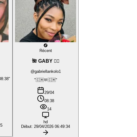
Récent
🌺 GABY ❤️‍🔥
@gabriellankolo1
08:38"
"🇨🇲🫶🇨🇲"
29/04
08:38
14
hd
25
Début: 29/04/2026 06:49:34