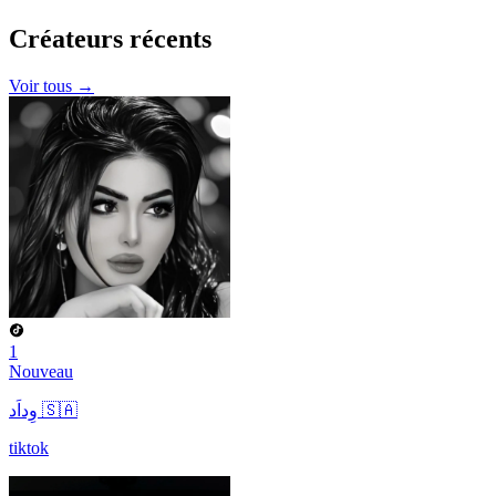
Créateurs
récents
Voir tous →
1
Nouveau
وِداَد 🇸🇦
tiktok