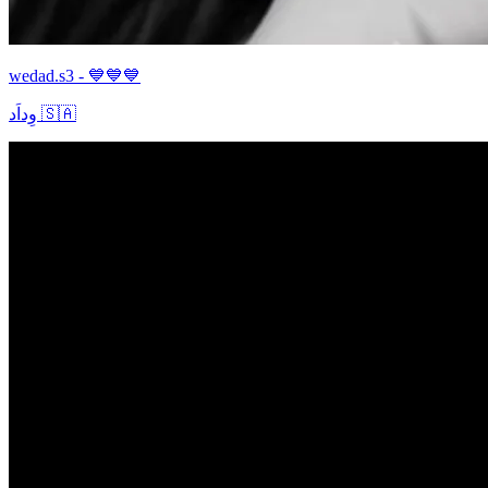
wedad.s3 - 💙💙💙
وِداَد 🇸🇦