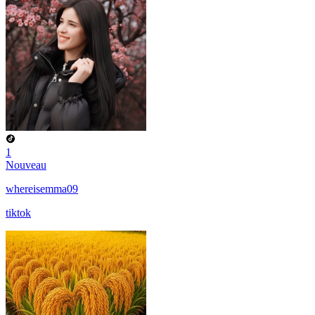
1
Nouveau
whereisemma09
tiktok