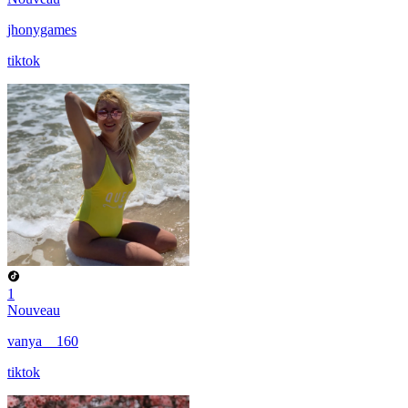
jhonygames
tiktok
1
Nouveau
vanya__160
tiktok