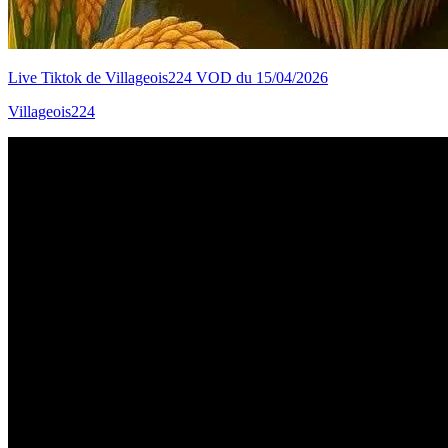
Live Tiktok de Villageois224 VOD du 15/04/2026
Villageois224