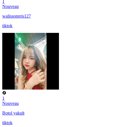
1
Nouveau
walissonreis127
tiktok
1
Nouveau
Botol yakult
tiktok