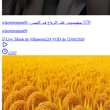
whereisemma09 - سقسيوني على الزواج في الصين 🇨🇳
whereisemma09
12:07