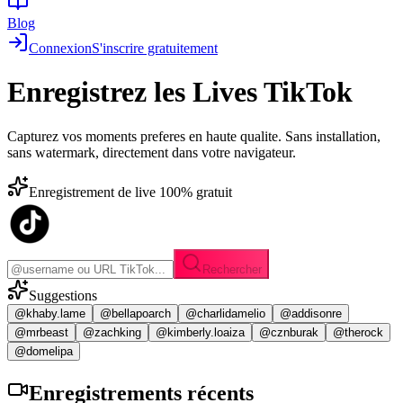
Blog
Connexion
S'inscrire gratuitement
Enregistrez les
Lives TikTok
Capturez vos moments preferes en haute qualite. Sans installation,
sans watermark, directement dans votre navigateur.
Enregistrement de live 100% gratuit
Rechercher
Suggestions
@khaby.lame
@bellapoarch
@charlidamelio
@addisonre
@mrbeast
@zachking
@kimberly.loaiza
@cznburak
@therock
@domelipa
Enregistrements
récents