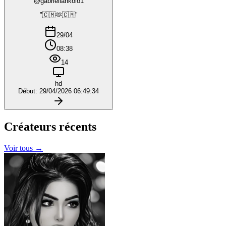
@gabriellankolo1
"🇨🇲🫶🇨🇲"
29/04
08:38
14
hd
Début: 29/04/2026 06:49:34
Créateurs
récents
Voir tous →