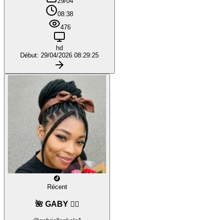
29/04
08:38
476
hd
Début: 29/04/2026 08:29:25
Récent
🌺 GABY ❤️‍🔥