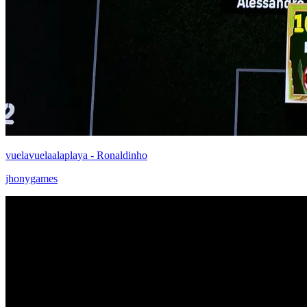
vuelavuelaalaplaya - Ronaldinho
jhonygames