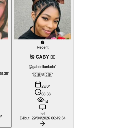
Récent
🌺 GABY ❤️‍🔥
@gabriellankolo1
08:38"
"🇨🇲🫶🇨🇲"
29/04
08:38
14
hd
25
Début: 29/04/2026 06:49:34