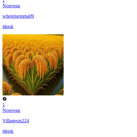
1
Nouveau
whereisemma09
tiktok
1
Nouveau
Villageois224
tiktok