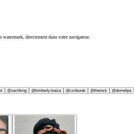
ns watermark, directement dans votre navigateur.
st
@zachking
@kimberly.loaiza
@cznburak
@therock
@domelipa