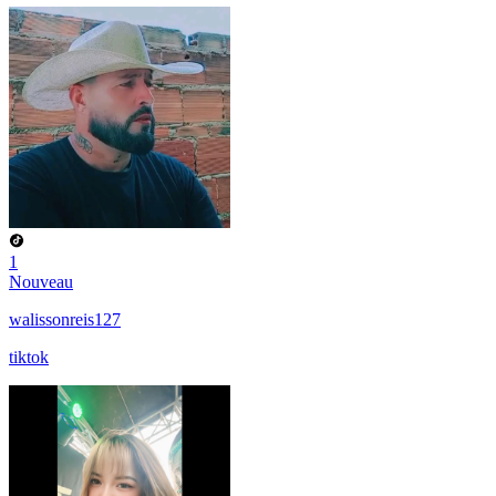
1
Nouveau
walissonreis127
tiktok