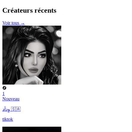
Créateurs
récents
Voir tous →
1
Nouveau
وِداَد 🇸🇦
tiktok