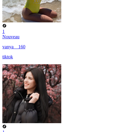
1
Nouveau
vanya__160
tiktok