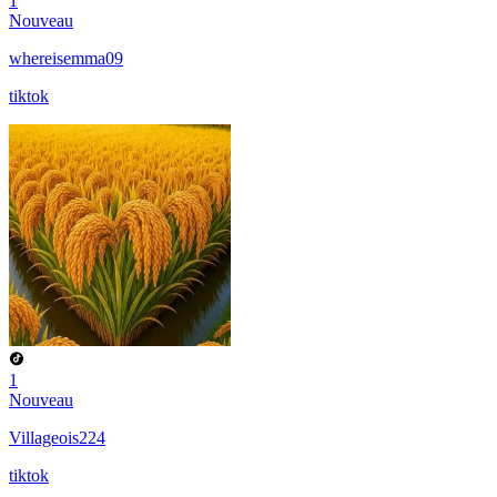
1
Nouveau
whereisemma09
tiktok
1
Nouveau
Villageois224
tiktok