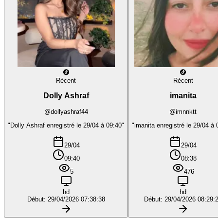
Récent
Récent
Dolly Ashraf
imanita
@dollyashraf44
@imnnktt
"Dolly Ashraf enregistré le 29/04 à 09:40"
"imanita enregistré le 29/04 à 
29/04
29/04
09:40
08:38
5
476
hd
hd
Début: 29/04/2026 07:38:38
Début: 29/04/2026 08:29: