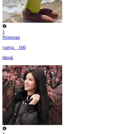
1
Nouveau
vanya__160
tiktok