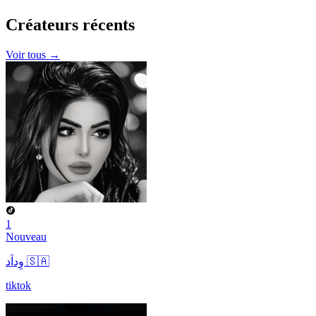
Créateurs
récents
Voir tous →
1
Nouveau
وِداَد 🇸🇦
tiktok