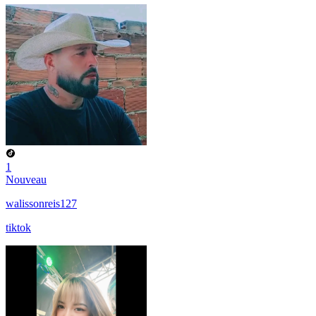
1
Nouveau
walissonreis127
tiktok