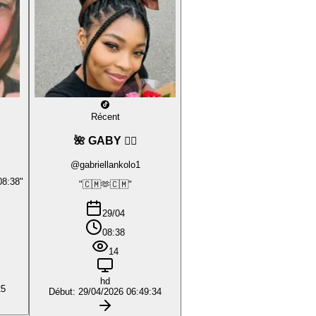
Récent
🌺 GABY ❤️‍🔥
@gabriellankolo1
08:38"
"🇨🇲🫶🇨🇲"
29/04
08:38
14
hd
25
Début: 29/04/2026 06:49:34