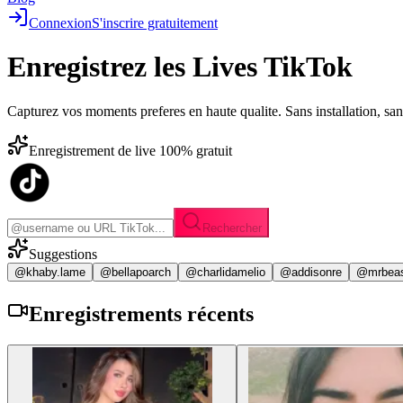
Connexion
S'inscrire gratuitement
Enregistrez les
Lives TikTok
Capturez vos moments preferes en haute qualite. Sans installation, sa
Enregistrement de live 100% gratuit
Rechercher
Suggestions
@khaby.lame
@bellapoarch
@charlidamelio
@addisonre
@mrbea
Enregistrements
récents