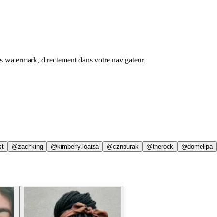
ns watermark, directement dans votre navigateur.
st
@zachking
@kimberly.loaiza
@cznburak
@therock
@domelipa