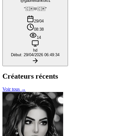
@gabriellankolo1
"🇨🇲🫶🇨🇲"
29/04
08:38
14
hd
Début: 29/04/2026 06:49:34
Créateurs
récents
Voir tous →