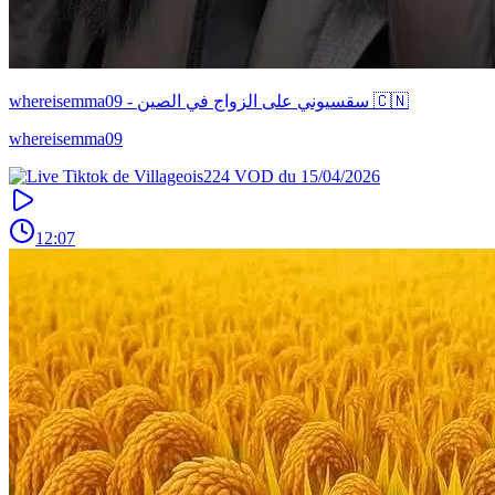
whereisemma09 - سقسيوني على الزواج في الصين 🇨🇳
whereisemma09
12:07