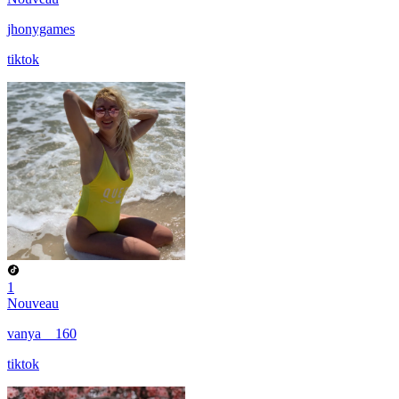
jhonygames
tiktok
1
Nouveau
vanya__160
tiktok