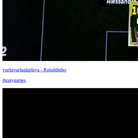
vuelavuelaalaplaya - Ronaldinho
jhonygames