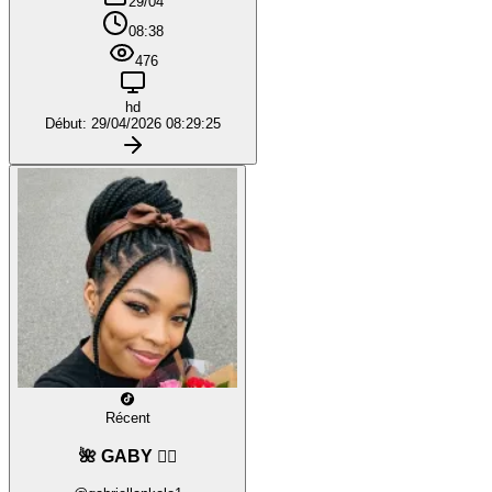
29/04
08:38
476
hd
Début: 29/04/2026 08:29:25
Récent
🌺 GABY ❤️‍🔥