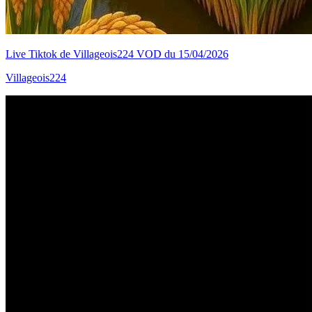
Live Tiktok de Villageois224 VOD du 15/04/2026
Villageois224