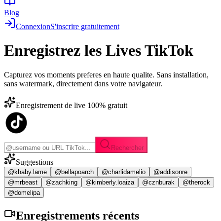
Blog
Connexion
S'inscrire gratuitement
Enregistrez les
Lives TikTok
Capturez vos moments preferes en haute qualite. Sans installation,
sans watermark, directement dans votre navigateur.
Enregistrement de live 100% gratuit
Rechercher
Suggestions
@khaby.lame
@bellapoarch
@charlidamelio
@addisonre
@mrbeast
@zachking
@kimberly.loaiza
@cznburak
@therock
@domelipa
Enregistrements
récents