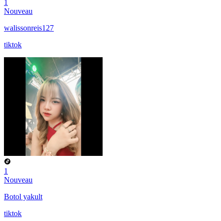
1
Nouveau
walissonreis127
tiktok
1
Nouveau
Botol yakult
tiktok