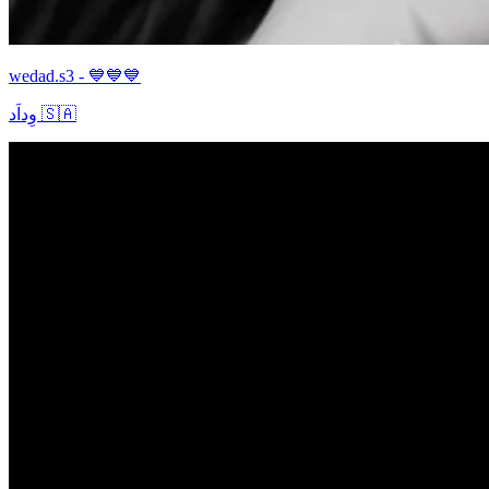
wedad.s3 - 💙💙💙
وِداَد 🇸🇦