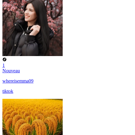
1
Nouveau
whereisemma09
tiktok